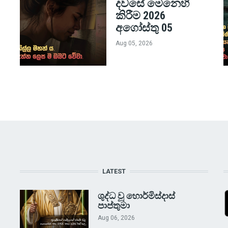
දවසේ මෙනෙහි
කිරීම 2026
අගෝස්තු 05
Aug 05, 2026
LATEST
ශුද්ධ වූ හොර්මිස්දාස්
පාප්තුමා
Aug 06, 2026