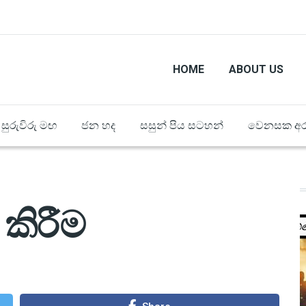
HOME
ABOUT US
සුරුවිරු මඟ
ජන හද
සසුන් පිය සටහන්
වෙනසක අර
කිරීම