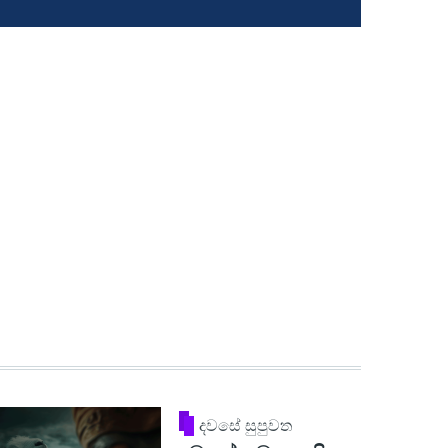
දවසේ සුපුවත