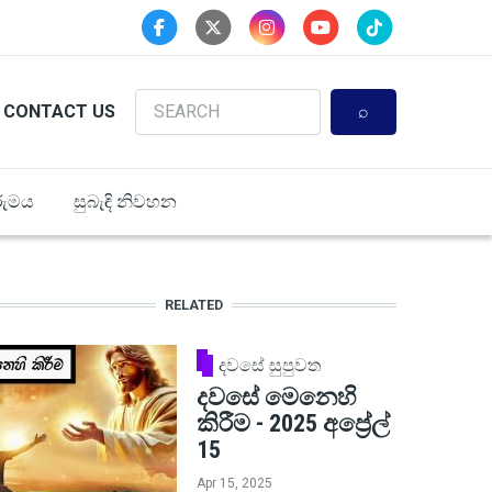
Search
CONTACT US
ුමය
සුබැඳි නිවහන
RELATED
දවසේ සුපුවත
දවසේ මෙනෙහි
කිරීම - 2025 අප්‍රේල්
15
Apr 15, 2025