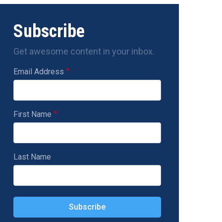
Subscribe
Get awesome content in your inbox.
Email Address
First Name
Last Name