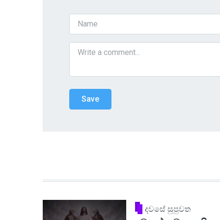
දවසේ සුපුවත