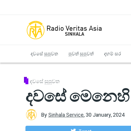
Skip to main content
දවසේ සුපුවත
පුවත් සුපුවත්
දහම් සර
දවසේ සුපුවත
දවසේ මෙනෙහි 
By
Sinhala Service
,
30 January, 2024