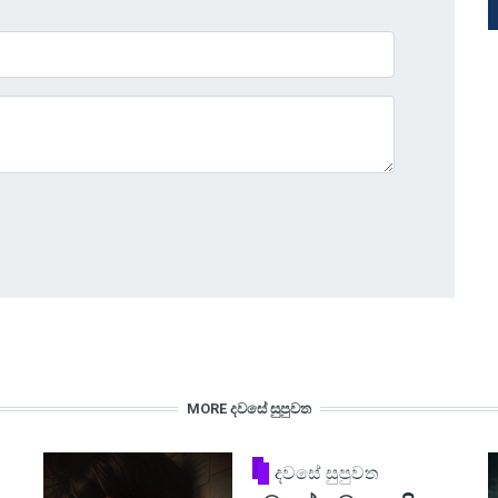
MORE දවසේ සුපුවත
දවසේ සුපුවත