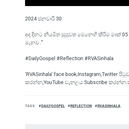
2024 ජනවාරි 30
අද දිනට නියමිත සුපුවත මෙනෙහි කිරිම මාක් 05 : 
මැනව ."
#DailyGospel #Reflection #RVASinhala
'RVASinhala' face book,Instagram,Twitter ප
කරන්න,YouTube චැනලය Subscribe කරන්න.ස්තූ
TAGS
DAILYGOSPEL
REFLECTION
RVASINHALA