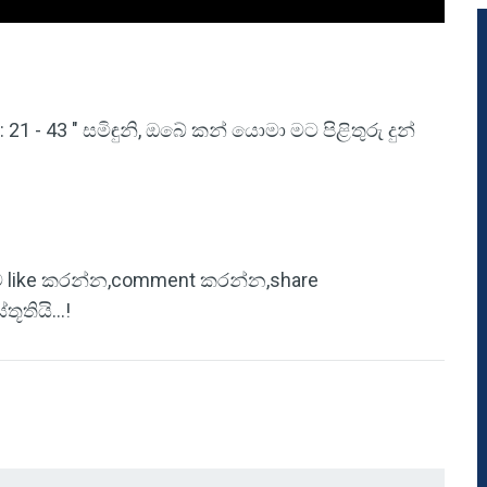
21 - 43 " සමිඳුනි, ඔබේ කන් යොමා මට පිළිතුරු දුන්
ිටුව like කරන්න,comment කරන්න,share
තියි...!