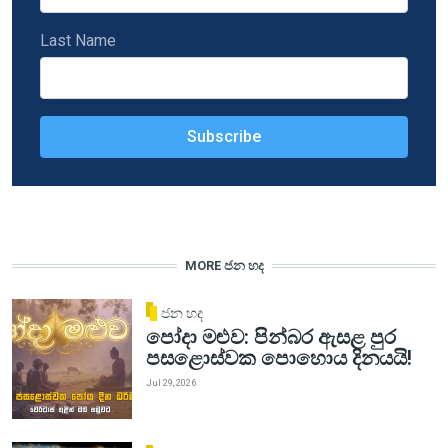
Last Name
MORE ජන හද
ජන හද
පෝදා මළුව: පින්බර ඇසළ පුර
පසළොස්වක පොහොය දිනයයි!
Jul 29, 2026