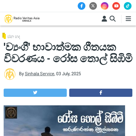
Skip to main content
ජන හද
'ව්‍යංගී' භාවාත්මක ගීතයක
විවරණය - රෝස තොල් සිඹිමි
By
Sinhala Service
,
03 July, 2025