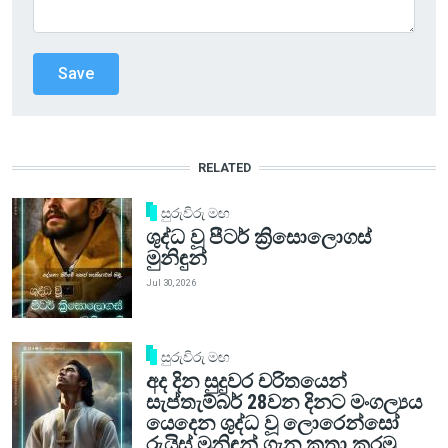
RELATED
සුරුවිරු මඟ
ශුද්ධ වූ පීටර් ක්‍රිසොලොගස්
මුනිඳුන්
Jul 30, 2026
සුරුවිරු මඟ
අද දින සුදුවර චරිතයෙන්
සැප්තැම්බර් 28වන දිනට මංගල්‍යය
යෙදෙන ශුද්ධ වූ ලොරෙන්සෝ
රුයිස් මුනිඳුන් ගැන කතා කරමු.