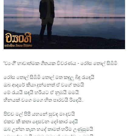
'ව්‍යංගී' භාවාත්මක ගීතයක විවරණය - රෝස තොල් සිඹිමි
රෝස තොල් සිඹිමි තොල් මත කඳුලු බිඳු ‍රැ‍ඳෙයි
ඔබ ආදරේ කියා දුන්නෙත් ඒ වගේ තමයි
මේ ‍රැයයි සඳයි හරියට ඒ නුඹයි මමයි
හීනයක් වගෙ මගෙ හිත පාරවයි රිදෙයි..
පිච්ච මල් පිපී යහනේ සුවඳ මා දවයි
එකව කී කතා දෙසවන දෝංකාර දෙයි
ඔබ උන්න තැන හදේ තාමත් හරිම උණුසුමයි