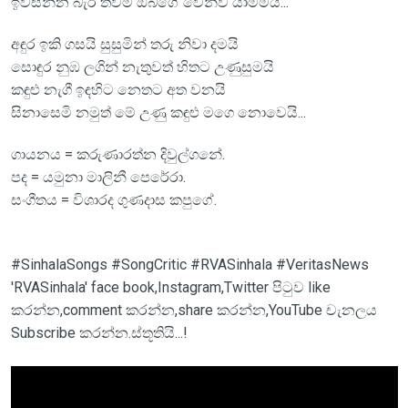
ඉවසන්න බැරි තවම ඔබගේ වෙන්ව යාමමයි...
අඳුර ඉකි ගසයි සුසුමින් තරු නිවා දමයි
සොඳුර නුඹ ලගින් නැතුවත් හිතට උණුසුමයි
කඳුළු නැගී ඉඳහිට නෙතට අත වනයි
සිනාසෙමි නමුත් මේ උණු කඳුළු මගෙ නොවෙයි...
ගායනය = කරුණාරත්න දිවුල්ගනේ.
පද = යමුනා මාලිනී පෙරේරා.
සංගීතය = විශාරද ගුණදාස කපුගේ.
#SinhalaSongs #SongCritic #RVASinhala #VeritasNews
'RVASinhala' face book,Instagram,Twitter පිටුව like
කරන්න,comment කරන්න,share කරන්න,YouTube චැනලය
Subscribe කරන්න.ස්තූතියි...!