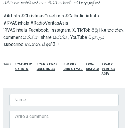
රජිව් සෙබස්තියන් සහ පීටර් රොසයිරෝ කලාශූරීන්...
#Artists #ChristmasGreetings #Catholic Artists
#RVASinhala #RadioVeritasAsia
'RVASinhala' Facebook, Instagram, X, TikTok පිටු like කරන්න,
comment කරන්න, share කරන්න, YouTube චැනලය
subscribe කරන්න. ස්තූතියි..!
TAGS
CATHOLIC
CHRISTMAS
HAPPY
RVA
RADIO
ARTISTS
GREETINGS
CHRISTMAS
SINHALA
VERITAS
ASIA