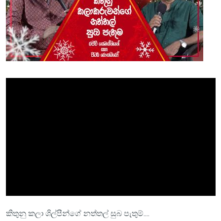
කිතුනු කලා ශිල්පීන්ගේ නත්තල් සුබ පැතුම්....