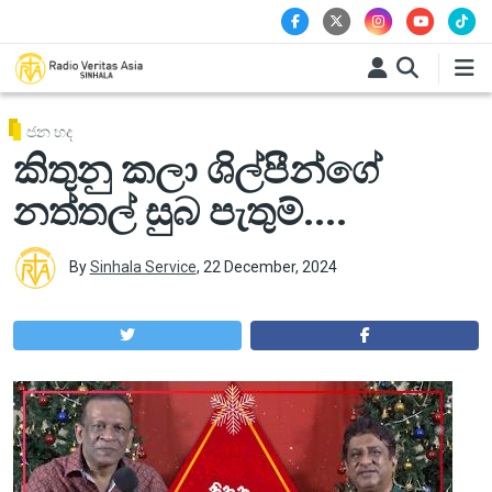
Skip to main content
ජන හද
කිතුනු කලා ශිල්පීන්ගේ
නත්තල් සුබ පැතුම්....
By
Sinhala Service
,
22 December, 2024