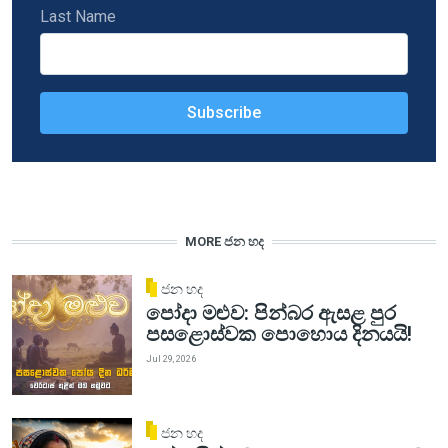
Last Name
MORE ජන හද
ජන හද
පෝදා මළුව: පින්බර ඇසළ පුර
පසළොස්වක පොහොය දිනයයි!
Jul 29, 2026
ජන හද