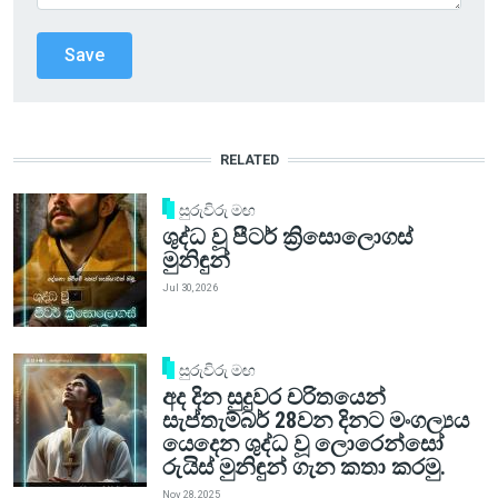
RELATED
සුරුවිරු මඟ
ශුද්ධ වූ පීටර් ක්‍රිසොලොගස්
මුනිඳුන්
Jul 30, 2026
සුරුවිරු මඟ
අද දින සුදුවර චරිතයෙන්
සැප්තැම්බර් 28වන දිනට මංගල්‍යය
යෙදෙන ශුද්ධ වූ ලොරෙන්සෝ
රුයිස් මුනිඳුන් ගැන කතා කරමු.
Nov 28, 2025