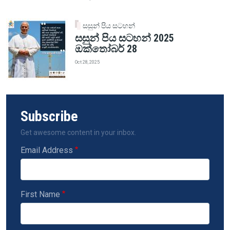
සසුන් පිය සටහන්
සසුන් පිය සටහන් 2025
ඔක්තෝබර් 28
Oct 28, 2025
Subscribe
Get awesome content in your inbox.
Email Address
First Name