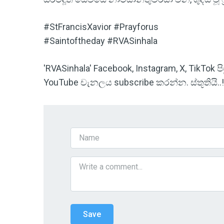
#StFrancisXavior #Prayforus
#Saintoftheday #RVASinhala
'RVASinhala' Facebook, Instagram, X, TikTok
YouTube චැනලය subscribe කරන්න. ස්තූතියි..!