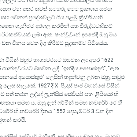
කු ඉල්ලා සිටි අතර ඔහුගේ එකම කාර්යාලය ගෝවේ
යාම සඳහා වන අතර තවත් සමහරු මෙම ප්‍රකාශය සමඟ
 වෙනත් ප්‍රදේශවලට ගිය පළමු ක්‍රිස්තියානි
ා ඉගෙන ගැනීමට අරගල කරමින් සහ විරුද්ධවාදිකම්
සාර්ථකත්වයක් ලබා ඇත. ෂැන්චුවාන් දූපතේදී ඔහු මිය
වන චීනය වෙත දිගු කිරීමට සූදානම්ව සිටියේය.
ුමා විසින් ඔහුව භාග්‍යවරයට ඔසවන ලද අතර 1622
ින් ශාන්තුවරයට ඔසවන ලදී. "ඉන්දීය අපොස්තුළු", "ඈත
පානයේ අපොස්තුළු" ලෙසින් හඳුන්වනු ලබන ඔහු, පාවුළු
 ලෙස සැලකේ. 1927 දී XI පියුස් පාප් වහන්සේ විසින්
ට පත් කරන ලද්දේ ෆ්‍රැන්සිස් සේවියර් සහ ළිසීයෝ හි
ාහකයා සමඟ ය. ඔහු දැන් ෆර්මින් සමඟ නවර්‍රේ රෙ හි
‍රේ හි නවර්‍රේ දිනය 1552 දෙසැම්බර් 3 වන දින
ුහන් කරයි.
රැන්සිස් සේවියර් මුනිඳුනි, අප නිසා යාච්ඤා කළ මැනව.