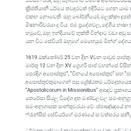
පවසන පරිදි ඔහු සැබවින්ම විශේෂ අමාත්‍යවරය
ක්‍රිස්තියානි ධර්මය තවදුරටත් ඉදිරියට ගෙන 
එකඟ නොවෙති. ඔහු බෝර්නියෝ, මලුක්කා දූපත් සහ
මිෂනාරිවරයා ද විය. එම ප්‍රදේශවල, දේශීය භාෂ
හමුවේ, ඔහු ඉන්දියාවේ භුක්ති වින්දාට වඩා අඩු 
යන විට සේවියර් ඔහුගේ මෙහෙයුම මින්ග් දේශය 
1619 ඔක්තෝබර් 25 වන දින Vවන පාවුළු පාප්ත
මාර්තු 12 වන දින XV ග්‍රෙගරි පාප් වහන්සේ විස
පෙරදිග අපොස්තුළු", "චීනයේ අපොස්තුළු" සහ "ජ
අපොස්තුළුතුමාගෙන් පසු ශ්‍රේෂ්ඨතම ධර්මදූතයෙකු
"Apostolicorum in Missionibus" ආඥාව ප්‍රකාශය
තෙරේසා සියලු විදේශ දූත මණ්ඩලවල සම-අනුග්‍ර
සම-අනුශාසක සාන්තුවරයා වේ. ස්පාඤ්ඤයේ නවර්
ෆ්රැන්සිස් සේවියර්ගේ මරණයේ සංවත්සරය සනිට
ධර්මදූත සේවයේ නාමසාන්තුවරයා වන, ශුද්ධ වූ ෆ්‍