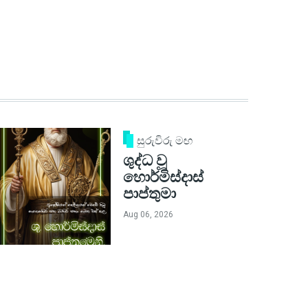
සුරුවිරු මඟ
ශුද්ධ වූ
හොර්මිස්දාස්
පාප්තුමා
Aug 06, 2026