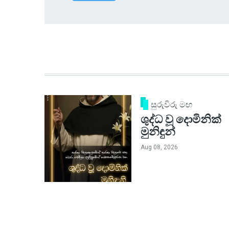
සුරුවිරු මඟ
ශුද්ධ වූ දොමිනික්
මුනිඳුන්
Aug 08, 2026