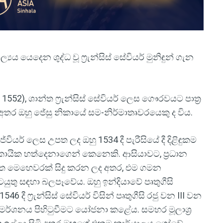
‍යය යෙදෙන ශුද්ධ වූ ෆ්‍රැන්සිස් සේවියර් මුනිඳුන් ගැන
බර් 1552), ශාන්ත ෆ්‍රැන්සිස් සේවියර් ලෙස ගෞරවයට පාත්‍ර
අතර ඔහු ජේසු නිකායේ සම-නිර්මාතෘවරයෙකු ද විය.
යර් ලෙස උපත ලද ඔහු 1534 දී පැරීසියේ දී දිළිඳුකම
 නිකායික හත්දෙනාගෙන් කෙනෙකි. ආසියාවට, ප්‍රධාන
දූත මෙහෙවරක් සිදු කරන ලද අතර, එම ගමන
යුතු සඳහා බලපෑවේය. ඔහු ඉන්දියාවේ පෘතුගීසි
6 දී ෆ්‍රැන්සිස් සේවියර් විසින් පෘතුගීසි රජු වන III වන
ර්ශනය පිහිටුවීමට යෝජනා කළේය. සමහර මූලාශ්‍ර