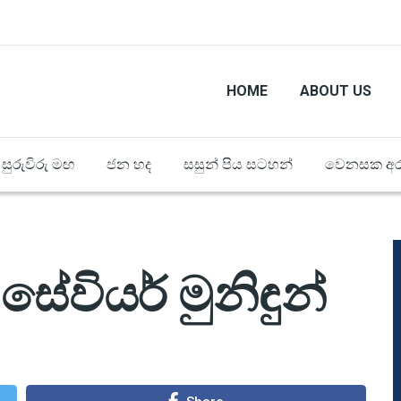
HOME
ABOUT US
සුරුවිරු මඟ
ජන හද
සසුන් පිය සටහන්
වෙනසක අර
ස් සේවියර් මුනිඳුන්