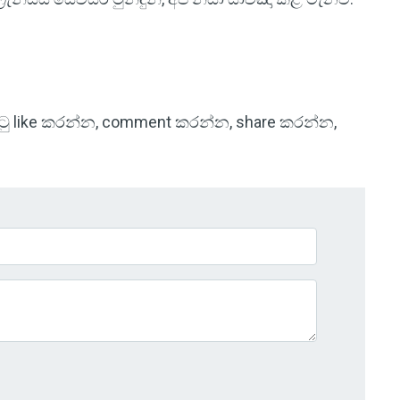
 පිටු like කරන්න, comment කරන්න, share කරන්න,