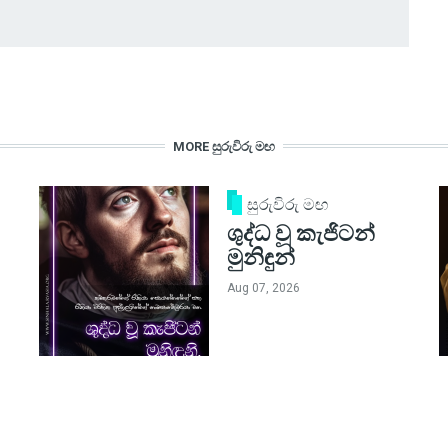
MORE සුරුවිරු මඟ
සුරුවිරු මඟ
ශුද්ධ වූ කැජිටන්
මුනිඳුන්
Aug 07, 2026