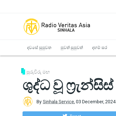
Skip to main content
දවසේ සුපුවත
පුවත් සුපුවත්
දහම් සර
සුරුවිරු මඟ
ශුද්ධ වූ ෆ්‍රැන්සි
By
Sinhala Service
,
03 December, 2024