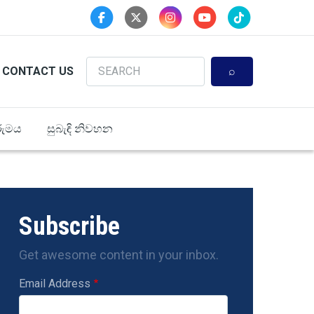
Search
CONTACT US
ුමය
සුබැඳි නිවහන
Subscribe
Get awesome content in your inbox.
Email Address