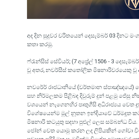
අද දින සුදුවර චරිතයෙන් දෙසැම්බර් 03 දිනට මංගල්
කතා කරමු.
ෆ්රැන්සිස් සේවියර්; (7 අප්‍රේල් 1506 - 3 දෙසැම්
වූ අතර, නවර්සීස් කතෝලික මිෂනාරිවරයෙකු වූ 
නවර්‍රේ රාජධානියේ (වර්තමාන ස්පාඤ්ඤයේ) ජේවි
සහ නිර්මලකම පිළිබඳ දිවුරුම් දුන් පළමු ජේසු
වශයෙන් නැගෙනහිර පෘතුගීසි අධිරාජ්‍යය වෙත 
විශේෂයෙන්ම මුල් නූතන ඉන්දියාවේ ධර්මදූත කට
මිෂනාරි කටයුතු සඳහා පුළුල් ලෙස සම්බන්ධ විය. 154
ජෝන් වෙත යොමු කරන ලද ලිපියකින් ගෝවා විම