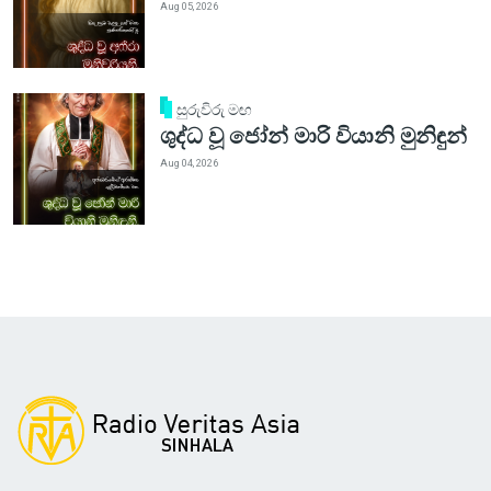
Aug 05, 2026
සුරුවිරු මඟ
ශුද්ධ වූ ජෝන් මාරි වියානි මුනිඳුන්
Aug 04, 2026