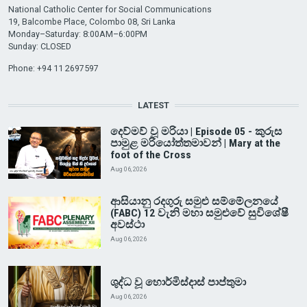
National Catholic Center for Social Communications
19, Balcombe Place, Colombo 08, Sri Lanka
Monday–Saturday: 8:00AM–6:00PM
Sunday: CLOSED
Phone: +94 11 2697597
LATEST
දෙව්මව් වූ මරියා | Episode 05 - කුරුස
පාමුළ මරියෝත්තමාවන් | Mary at the
foot of the Cross
Aug 06, 2026
ආසියානු රදගුරු සමුළු සම්මේලනයේ
(FABC) 12 වැනි මහා සමුළුවේ සුවිශේෂී
අවස්ථා
Aug 06, 2026
ශුද්ධ වූ හොර්මිස්දාස් පාප්තුමා
Aug 06, 2026