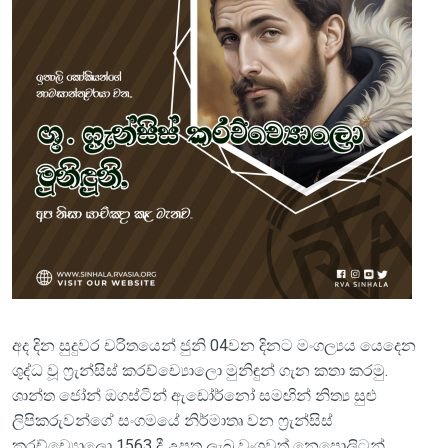
අද දින සුදුවර චරිතයෙන් ජුනි 04වන දිනට මංගල්‍යය යෙදෙන
ශුද්ධ වූ ෆ්‍රැන්සිස් කරච්ච්‍යොලො මුනිඳුන් ගැන කතා කරමු.
ශාන්ත ජෝන් ඔගස්ටින් ඇඩෝර්නෝ සමඟින් නිත්‍ය සුළු
ලිපිකරුවන්ගේ සංගමයේ නිර්මාතෘ වන ෆ්‍රැන්සිස්
කරච්ච්‍යොලො 1563 දී උපත ලැබු වංශවත් නෙපොලිටන්