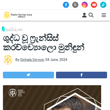
Skip to main content
සුරුවිරු මඟ
ශුද්ධ වූ ෆ්‍රැන්සිස්
කරච්ච්‍යොලො මුනිඳුන්
By
Sinhala Service
,
04 June, 2024