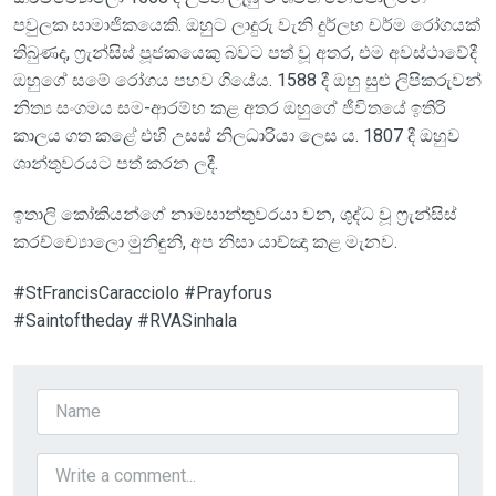
පවුලක සාමාජිකයෙකි. ඔහුට ලාදුරු වැනි දුර්ලභ චර්ම රෝගයක්
තිබුණද, ෆ්‍රැන්සිස් පූජකයෙකු බවට පත් වූ අතර, එම අවස්ථාවේදී
ඔහුගේ සමේ රෝගය පහව ගියේය. 1588 දී ඔහු සුළු ලිපිකරුවන්
නිත්‍ය සංගමය සම-ආරම්භ කළ අතර ඔහුගේ ජීවිතයේ ඉතිරි
කාලය ගත කළේ එහි උසස් නිලධාරියා ලෙස ය. 1807 දී ඔහුව
ශාන්තුවරයට පත් කරන ලදී.
ඉතාලි කෝකියන්ගේ නාමසාන්තුවරයා වන, ශුද්ධ වූ ෆ්‍රැන්සිස්
කරච්ච්‍යොලො මුනිඳුනි, අප නිසා යාච්ඤා කළ මැනව.
#StFrancisCaracciolo #Prayforus
#Saintoftheday #RVASinhala