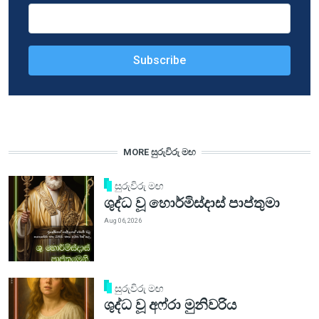
MORE සුරුවිරු මඟ
සුරුවිරු මඟ
ශුද්ධ වූ හොර්මිස්දාස් පාප්තුමා
Aug 06, 2026
සුරුවිරු මඟ
ශුද්ධ වූ අෆ්රා මුනිවරිය