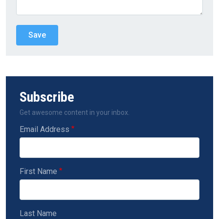
Subscribe
Get awesome content in your inbox.
Email Address
First Name
Last Name