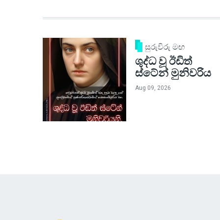
සුරුවිරු මඟ
ශුද්ධ වූ ඊඩිත්
ස්ටේන් මුනිවරිය
Aug 09, 2026