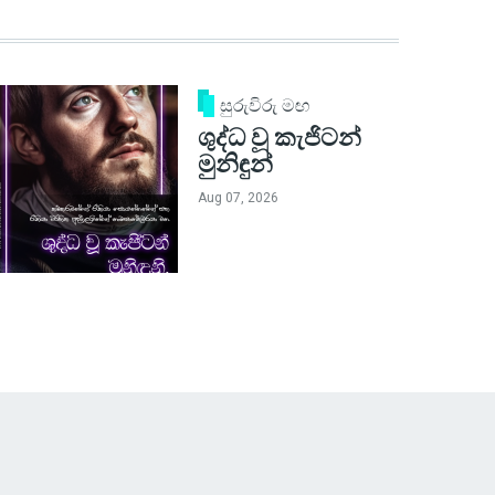
සුරුවිරු මඟ
ශුද්ධ වූ කැජිටන්
මුනිඳුන්
Aug 07, 2026