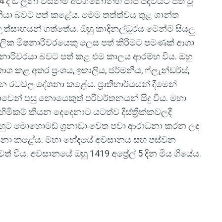
දී ඩි ලූනා විසින්ම අවිග්නොන්හි පාප් පදවියට පත් වූ
රධානියා බවට පත් කළේය. මෙම තත්ත්වය තුළ ශාන්ත
උත්සාහයන් ගත්තේය. ඔහු කාදිනල්ධූරය මෙන්ම සියලු
ලික මිෂනාරිවරයෙකු ලෙස පත් කිරීමට පමණක් ආශා
ෂනාරිවරයා බවට පත් කළ එම කාලය ආරම්භ විය. ඔහු
 කළ අතර ප්‍රංශය, ඉතාලිය, ජර්මනිය, ෆ්ලැන්ඩර්ස්,
රටවල දේශනා කළේය. ප්‍රාතිහාර්යයන් දීමෙන්
න් පසු නොයෙකුත් පරිවර්තනයන් සිදු විය. මහා
හිමිකම් කියන දෙදෙනාට යටත්ව දිස්ත්‍රික්කවලදී
ඔහුට මොහොමඩ් ග්‍රනාඩා වෙත පවා ආරාධනා කරන ලද
 දේශනා කළේය. මහා භේදයේ අවසානය සහ පස්වන
වත් විය. අවසානයේ ඔහු 1419 අප්‍රේල් 5 දින මිය ගියේය.