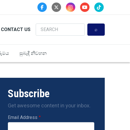
Search
CONTACT US
ුමය
සුබැඳි නිවහන
Subscribe
Get awesome content in your inbox.
Email Address