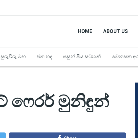
HOME
ABOUT US
සුරුවිරු මඟ
ජන හද
සසුන් පිය සටහන්
වෙනසක අර
ට් ෆෙරර් මුනිඳුන්