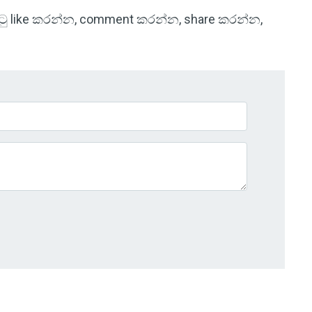
 පිටු like කරන්න, comment කරන්න, share කරන්න,