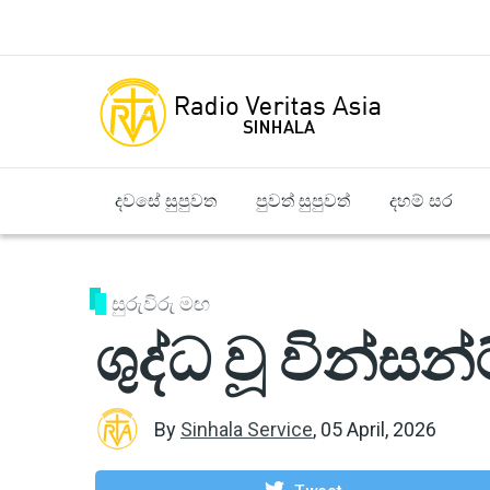
Skip to main content
දවසේ සුපුවත
පුවත් සුපුවත්
දහම් සර
සුරුවිරු මඟ
ශුද්ධ වූ වින්සන්
By
Sinhala Service
,
05 April, 2026