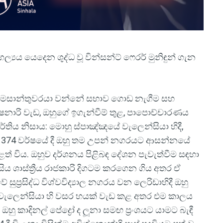
ල්‍යය යෙදෙන ශුද්ධ වූ වින්සන්ට් ෆෙරර් මුනිඳුන් ගැන
ාමසාන්තුවරයා වන්නේ සභාව ගොඩ නැගීම සහ
මිෂනාරි වැඩ, ඔහුගේ ඉගැන්වීම් තුළ, පාපොච්චාරණය
ය නිසාය: මොහු ස්පාඤ්ඤයේ වැලෙන්සියා හිදී,
 1374 වර්ෂයේ දී ඔහු තම උපන් නගරයට ආසන්නයේ
ත් විය. ඔහුව දර්ශනය පිළිබඳ දේශන පැවැත්වීම සඳහා
ය ශාස්ත්‍රීය රාජකාරි දිගටම කරගෙන ගිය අතර ඒ
්‍රසිද්ධ විශ්වවිද්‍යාල නගරය වන ලෙරිඩාහිදී ඔහු
ු වැලෙන්සියා හි වසර හයක් වැඩ කළ අතර එම කාලය
, ඔහු කාදිනල් පේද්‍රෝ ද ලූනා සමඟ ප්‍රංශයට යාමට බැඳී