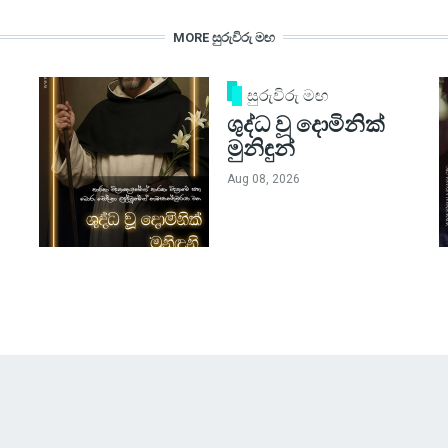
MORE සුරුවිරු මඟ
සුරුවිරු මඟ
ශුද්ධ වූ දොමිනික්
මුනිඳුන්
Aug 08, 2026