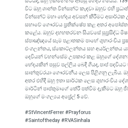
සිටියද, ඔහු ඉක්මනින්ම ආපසු ගෙදර ගියේය. 1394 
විට ඔහු ශාන්ත වින්සන්ට් කැඳවා ඔහුව එහි ප්‍
වින්සන්ට් මහා භේදය අවසන් කිරීමට අසාර්ථක 
සභාවේ ගෞරවය ප්‍රතික්ෂේප කළ අතර අපෝස්ත
කළේය. ඔහුව දහහතරවන සියවසේ සුප්‍රසිද්ධ මි
ස්පාඤ්ඤයේ සෑම පළාතකම පාහේ ශුභාරංචිය ප්‍රකාශ
එංගලන්තය, ස්කොට්ලන්තය සහ අයර්ලන්තය යන 
දෙවියන් වහන්සේම උපකාර කළ ඔහුගේ දේශනාවෙ
භේදයකින් පසුව පල්ලිය බෙදී ගියද, පාප් පදවියට 
සාන්තුවරයා ගෞරවනීය ලෙස පිළිගනු ලැබීය. 
අතර එහිදී ඔහු ඉතා සාර්ථක ලෙස ශුභාරංචිය
මාර්ටින් පාප්තුමාගේ තේරී පත්වීම දැකීමට ඔහු ජී
ඔහුගේ මංගල්‍යය අප්‍රේල් 5 වේ.
#StVincentFerrer #Prayforus
#Saintoftheday #RVASinhala