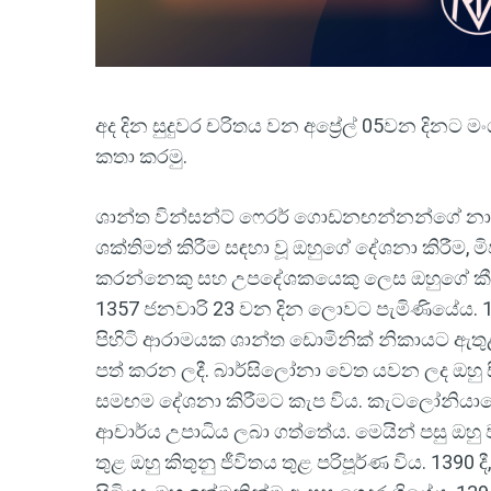
අද දින සුදුවර චරිතය වන අප්‍රේල් 05වන දිනට මංග
කතා කරමු.
ශාන්ත වින්සන්ට් ෆෙරර් ගොඩනඟන්නන්ගේ න
ශක්තිමත් කිරීම සඳහා වූ ඔහුගේ දේශනා කිරීම, 
කරන්නෙකු සහ උපදේශකයෙකු ලෙස ඔහුගේ කීර්ති
1357 ජනවාරි 23 වන දින ලොවට පැමිණියේය.
පිහිටි ආරාමයක ශාන්ත ඩොමිනික් නිකායට ඇතුළ
පත් කරන ලදී. බාර්සිලෝනා වෙත යවන ලද ඔහු සි
සමඟම දේශනා කිරීමට කැප විය. කැටලෝනියාවේ සුප
ආචාර්ය උපාධිය ලබා ගත්තේය. මෙයින් පසු ඔහ
තුළ ඔහු කිතුනු ජීවිතය තුළ පරිපූර්ණ විය. 1390 දී