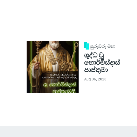
සුරුවිරු මඟ
ශුද්ධ වූ
හොර්මිස්දාස්
පාප්තුමා
Aug 06, 2026