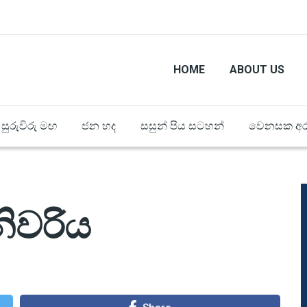
HOME
ABOUT US
සුරුවිරු මඟ
ජන හද
සසුන් පිය සටහන්
වෙනසක අර
මුනිවරිය