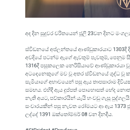
අද දින සුදුවර චරිතයෙන් ජූලි 23වන දිනට මංගල්‍ය
ස්වීඩනයේ අප්ලන්තයේ ආණ්ඩුකාරයාට 1303දී දිය
අවදියේ පටන්ම ඇගේ ඇවතුම් පැවතුම්, පෙනුම සියල
1316දී පසුකලෙක නෙරිසියාවේ ආණ්ඩුකාරයා වූ
අටදෙනෙකුගේ මව වූ අතර ස්වීඩනයේ ශුද්ධ වූ ක
සැමියාගේ අභාවයෙන් පසු ඇය තාපසාරාම දිවියක
සමඟය. එහිදී ඇය දුප්පත් පොහොසත් භේද නො
නැති අයට, පව්කාරයින් යැයි හංවඩු ගැසූ පුද්ග
සංචාරයකින් පසු නැවත රෝමයට ආ ඇය 1373 ජූල
ලද්දේ 1391 ඔක්තෝම්බර් 08 වන දිනදීය.