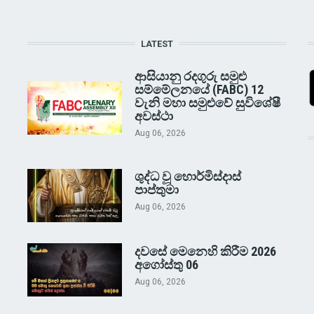
LATEST
ආසියානු රදගුරු සමුළු
සම්මේලනයේ (FABC) 12
වැනි මහා සමුළුවේ සුවිශේෂී
අවස්ථා
Aug 06, 2026
ශුද්ධ වූ හොර්මිස්දාස්
පාප්තුමා
Aug 06, 2026
දවසේ මෙනෙහි කිරීම 2026
අගෝස්තු 06
Aug 06, 2026