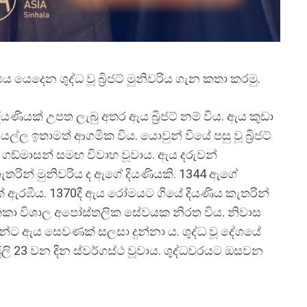
ය යෙදෙන ශුද්ධ වූ බ්‍රිජට් මුනිවරිය ගැන කතා කරමු.
ණියක් උපත ලැබු අතර ඇය බ්‍රිජට් නම් විය. ඇය කුඩා
්ල ඉතාමත් ආගමික විය. යොවුන් වියේ පසු වූ බ්‍රිජට්
 ගඩ්මාසන් සමඟ විවාහ වූවාය. ඇය දරුවන්
ැතරින් මුනිවරිය ද ඇගේ දියණියකි. 1344 ඇගේ
් ඇරඹීය. 1370දී ඇය රෝමයට ගියේ දියණිය කැතරින්
තකා විශාල අපෝස්තලික සේවයක නිරත විය. නිවාස
ලයින්ට ඇය සෙවණක් සලසා දුන්නා ය. ශුද්ධ වූ දේශයේ
ි 23 වන දින ස්වර්ගස්ථ වූවාය. ශුද්ධවරයට ඔසවන