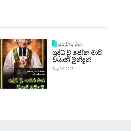
සුරුවිරු මඟ
ශුද්ධ වූ ජෝන් මාරි
වියානි මුනිඳුන්
Aug 04, 2026