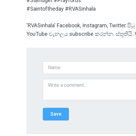
#StBridget #Prayforus
#Saintoftheday #RVASinhala
'RVASinhala' Facebook, Instagram, Twitter 
YouTube චැනලය subscribe කරන්න. ස්තූතියි..!