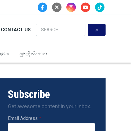
Search
CONTACT US
ුමය
සුබැඳි නිවහන
Subscribe
Get awesome content in your inbox.
Email Address