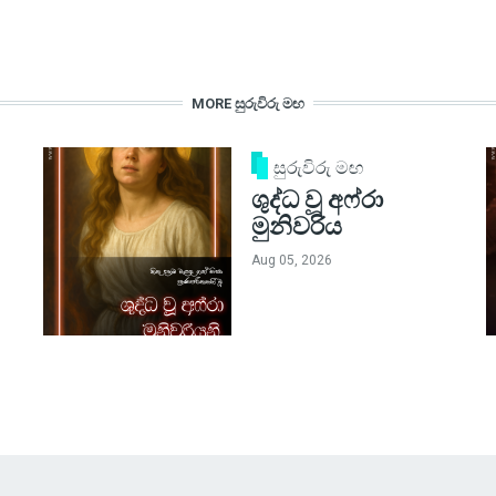
MORE සුරුවිරු මඟ
සුරුවිරු මඟ
ශුද්ධ වූ අෆ්රා
මුනිවරිය
Aug 05, 2026