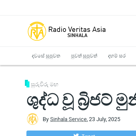
Skip to main content
දවසේ සුපුවත
පුවත් සුපුවත්
දහම් සර
සුරුවිරු මඟ
ශුද්ධ වූ බ්‍රිජට් 
By
Sinhala Service
,
23 July, 2025