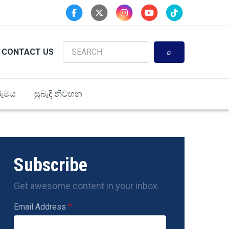
Search
CONTACT US
ුමය
සුබැඳි නිවහන
Subscribe
Get awesome content in your inbox.
Email Address