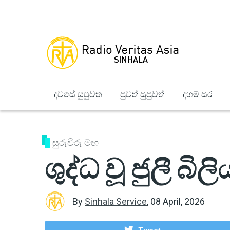
Skip to main content
දවසේ සුපුවත
පුවත් සුපුවත්
දහම් සර
සුරුවිරු මඟ
ශුද්ධ වූ ජුලී බිල
By
Sinhala Service
,
08 April, 2026