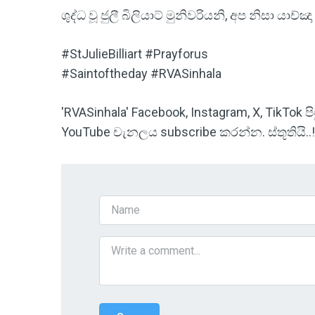
ශුද්ධ වූ ජුලී බිලියාට් මුනිවරියනි, අප නිසා යාච
#StJulieBilliart #Prayforus
#Saintoftheday #RVASinhala
'RVASinhala' Facebook, Instagram, X, TikTok
YouTube චැනලය subscribe කරන්න. ස්තූතියි..!