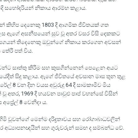
විදි සහෝදරියන් නිකාය ආරම්භ කළාය.
න් කිහිප දෙනෙකු 1803 දී ආගමික ජීවිතයක් ගත
් ලෙස ඇගේ අසනීපයෙන් සුව වූ අතර වසර විසි දෙකකට
 සහ සගයන් තිදෙනෙකු ඔවුන්ගේ නිකාය කරගෙන අවසන්
 තේරී පත් විය.
ැබූවන්ට සාත්තු කිරීම සහ කුසගින්නෙන් පෙළෙන අයට
ේදීත් සිදු කළාය. ඇගේ ජීවිතයේ අවසාන මාස තුන තුළ
ල් 8 වන දින වයස අවුරුදු 64 දී සාමකාමීව මිය
් වූ අතර, 1969 දී හයවන පාවුළු පාප් වහන්සේ විසින්
ප්‍රේල් 8 වෙනිදා ය.
 අහිමි වූවන්ගේ මෙන්ම දරිද්‍රතාවය සහ රෝගාබාධවලින්
ධ්‍යාපනඥයින් සහ ගුරුවරුන් සමඟ ද සම්බන්ධ වේ.