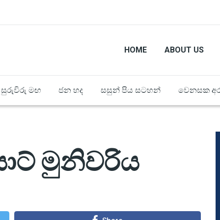
HOME
ABOUT US
සුරුවිරු මඟ
ජන හද
සසුන් පිය සටහන්
වෙනසක අර
ියාට් මුනිවරිය