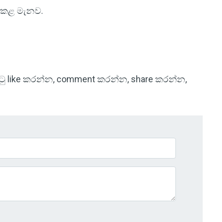
්ඤා කළ මැනව.
 පිටු like කරන්න, comment කරන්න, share කරන්න,