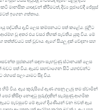
ෙන නමුත් වයස අවුරුදු නවයේදී ඇගේ පළමු දිව්‍ය
ි මානසික යාඥාවන් කිරීමටත්, දිව්‍ය පූජාවේදී ජේසුස්
මටත් ඉගෙන ගත්තාය.
ායු පද්ධතිය දැඩි ලෙස කම්පනයට පත් කළේය. ජුලීට
 ආරම්භ වූ අතර එය වසර තිහක් පැවතිය යුතු විය. මේ
ාග තත්ත්වයට පත් වූවාය. ඇගේ සියලු දුක් වේදනා සහ
විශ්වාසවන්ත පූජකයන් සඳහා සැඟවුණු ස්ථානයක් ලෙස
රක් බවට පත් විය. ඇයව සඟවාගෙන සිටි යහළුවන්ට
 රහසේ පලා යාමට සිදු විය.
 හිමි විය. ඇය කුරුසියේ ඇණ ගසනු ලැබූ තම ස්වාමින්
ෙර කිසිදා නොදුටු පුරුද්දකින් සැරසුණු ආගමික
ක් ඇයට පැවසුවේ මේ ඇගේ දියණියන් වන බවත් ඇය
යාපනය සඳහා ආයතනයක් ආරම්භ කරන බවත්ය. ඇය සහ