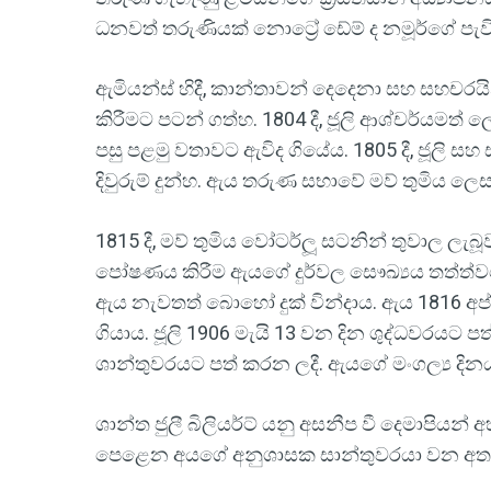
ධනවත් තරුණියක් නොට්‍රේ ඩේම් ද නමූර්ගේ පැ
ඇමියන්ස් හිදී, කාන්තාවන් දෙදෙනා සහ සහචරයි
කිරීමට පටන් ගත්හ. 1804 දී, ජූලි ආශ්චර්යමත
පසු පළමු වතාවට ඇවිද ගියේය. 1805 දී, ජූලි
දිවුරුම් දුන්හ. ඇය තරුණ සභාවේ මව් තුමිය ලෙස
1815 දී, මව් තුමිය වෝටර්ලූ සටනින් තුවාල ල
පෝෂණය කිරීම ඇයගේ දුර්වල සෞඛ්‍යය තත්ත්වය
ඇය නැවතත් බොහෝ දුක් වින්දාය. ඇය 1816 අප්රේ
ගියාය. ජූලි 1906 මැයි 13 වන දින ශුද්ධවරයට පත
ශාන්තුවරයට පත් කරන ලදී. ඇයගේ මංගල්‍ය දිනය අ
ශාන්ත ජුලී බිලියර්ට් යනු අසනීප වී දෙමාපියන්
පෙළෙන අයගේ අනුශාසක සාන්තුවරයා වන අතර අ