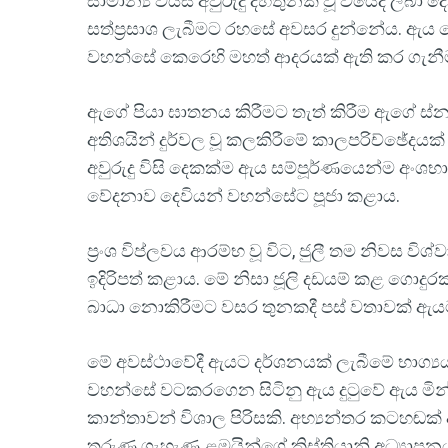
සාමාන්‍ය වයස අවුරුදු දහතුනක් වූ වියේදී ලබා ද
සත්ප්‍රසාශ ලැබීමට රහසේ අවසර දුන්නේය. ඇය කෙට
වහන්සේ කෙරෙහි මහත් ආදරයක් ඇති කර ගැනී
ඇගේ පියා ඝාතනය කිරීමට තැත් කිරීම ඇගේ ස්න
අතිශයින් දුර්වල වූ කලකිරීමේ කාලපරිච්ඡේදයක්
අවුරුදු විසි දෙකක්ම ඇය සම්පූර්ණයෙන්ම අංශභ
වේදනාව දෙවියන් වහන්සේට පූජා කළාය.
ප්‍රංශ විප්ලවය ආරම්භ වූ විට, ජුලී තම නිවස 
ඉදිරිපත් කළාය. මේ නිසා ජූලි දඩයම් කළ ගොදු
බාධා නොකිරීමට වසර තුනකදී පස් වතාවක් ඇයට
මේ අවස්ථාවේදී ඇයට දර්ශනයක් ලැබීමේ භාග්‍යය
වහන්සේ වටකරගෙන සිටිනු ඇය දුටුවේ ඇය මින් ප
කාන්තාවන් විශාල පිරිසකි. අභ්‍යන්තර කටහඬ
තරුණ ගැහැණු ළමයින්ගේ ක්‍රිස්තියානි අධ්‍