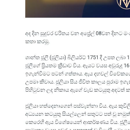
අද දින සුදුවර චරිතය වන අප්‍රේල් 08වන දිනට මංග
කතා කරමු.
ශාන්ත ජුලී (ජුලියා) බිලියර්ට් 1751 දී උපත ලබා 1
ජුලීගේ ප්‍රියතම ක්‍රීඩාව විය. ඇයට වයස අවුරුදු
ඉගැන්වීමට පටන් ගත්තාය. ඇය දහවල් විවේකයේද
උපමා කීවාය. ජුලියා සිය ජීවිත කාලය පුරාම ඉ
පිහිටුවන ලද නිකාය ඇගේ වැඩ කටයුතු අදටත් 
ජුලියා හත්දෙනාගෙන් පස්වැන්නා විය. ඇය කුවි
අධ්‍යයන කටයුතු සියල්ලෙන් සතුටට පත් වූ නමුත
කෙරෙහි ඇය විශේෂයෙන් ආකර්ෂණය විය. ජුලීග