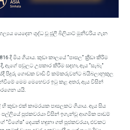
ල්‍යය යෙදෙන ශුද්ධ වූ ජුලී බිලියාට් මුනිවරිය ගැන
816 දී මිය ගියාය. කුඩා කාලයේ "පාසල" ක්‍රීඩා කිරීම
 16 දී, ඇගේ පවුලට උපකාර කිරීම සඳහා, ඇය "සැබෑ"
ී පිදුරු ගොඩක වාඩි වී කම්කරුවන්ට බයිබලානුකුල
ගැන්වීමේ මෙම මෙහෙවර ඉටු කළ අතර, ඇය විසින්
කරගෙන යයි.
ලි හි කුඩා එක් කාමරයක පාසලකට ගියාය. ඇය සිය
් පල්ලියේ පූජකවරයා විසින් ඉගැන්වූ ආගමික පාඩම්
ේ "විශේෂ" දෙයක් හඳුනා ගත් පූජකවරයා, එවකට