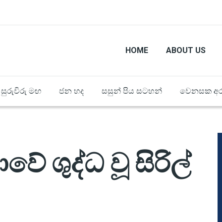
HOME
ABOUT US
සුරුවිරු මඟ
ජන හද
සසුන් පිය සටහන්
වෙනසක අර
වේ ශුද්ධ වූ සිරිල්