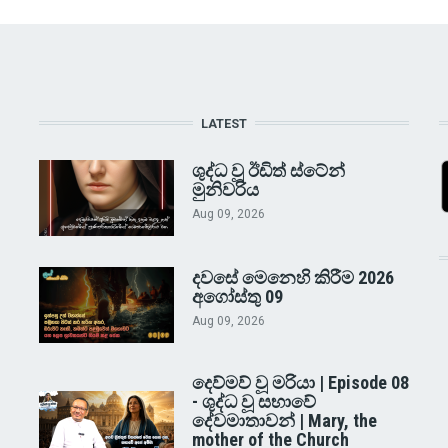
LATEST
ශුද්ධ වූ ඊඩිත් ස්ටේන්
මුනිවරිය
Aug 09, 2026
දවසේ මෙනෙහි කිරීම 2026
අගෝස්තු 09
Aug 09, 2026
දෙව්මව් වූ මරියා | Episode 08
- ශුද්ධ වූ සභාවේ
දේවමාතාවන් | Mary, the
mother of the Church