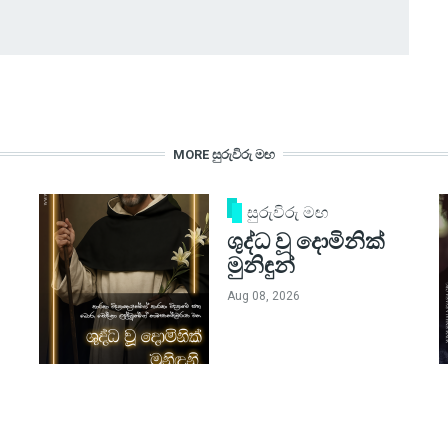
MORE සුරුවිරු මඟ
සුරුවිරු මඟ
ශුද්ධ වූ දොමිනික්
මුනිඳුන්
Aug 08, 2026