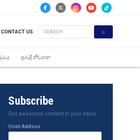
Search
CONTACT US
ුමය
සුබැඳි නිවහන
Subscribe
Get awesome content in your inbox.
Email Address