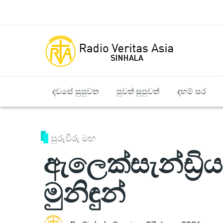
Skip to main content
දවසේ සුපුවත
පුවත් සුපුවත්
දහම් සර
සුරුවිරු මඟ
ඇලෙක්සැන්ඩ්‍රියා
මුනිඳුන්