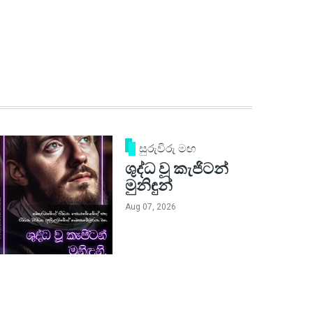
සුරුවිරු මඟ
ශුද්ධ වූ කැජිටන්
මුනිඳුන්
Aug 07, 2026