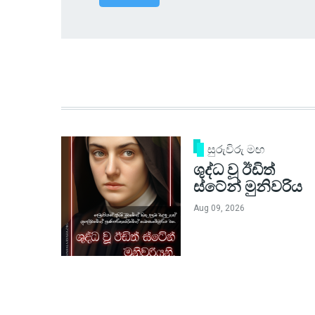
සුරුවිරු මඟ
ශුද්ධ වූ ඊඩිත්
ස්ටේන් මුනිවරිය
Aug 09, 2026