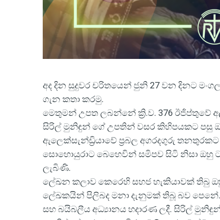
අද දින සුදුවර චරිතයෙන් ජුනි 27 වන දිනට මංගල්‍
ගැන කතා කරමු.
මෙතුමන් උපත ලබන්නේ ක්‍රි.ව. 376 ඊජිප්තුවේ 
සිරිල් මුනිඳුන් ගේ උපතින් වසර කිහිපයකට පසු
ඇලෙක්සැන්ඩ්‍රියාවේ ප්‍රබල අගරදගුරු තනතුරක
සොහොයුරාට බෙහෙවින් සමිපව සිටි නිසා ඔහු 
ලැබිණි.
ලේඛන කලාව කෙරෙහි සහජ හැකියාවක් තිබු ඔහු ගේ
ලේඛකයින් පිලිබද මනා දැනුමක් තිබූ බව පෙනේ. ක්‍
සහ බයිබලීය අධ්‍යානය හදාරණ ලදී. සිරිල් මුන