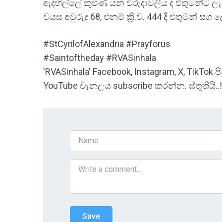
ඇදහිල්ලේ කුළුණ යන විරුදාවලිය ද එතුමන්ට ලැ
වයස අවුරුදු 68, එනම් ක්‍රි.ව. 444 දී එතුමන් සග
#StCyrilofAlexandria #Prayforus
#Saintoftheday #RVASinhala
'RVASinhala' Facebook, Instagram, X, TikTok
YouTube චැනලය subscribe කරන්න. ස්තූතියි..!