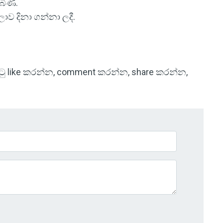
බිණි.
 ලොව දිනා ගන්නා ලදී.
 පිටු like කරන්න, comment කරන්න, share කරන්න,