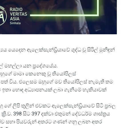
යය යෙදෙන ඇලෙක්සැන්ඩ්‍රියාවේ ශුද්ධ වූ සිරිල් මුනිඳුන්
අල් මහල්ලා යන ප්‍රදේශයේය.
 ඔහුගේ මාමා කෙනෙකු වූ තියෝපිලස්
ට පත් විය. එලෙසම ඔහුගේ මව තියෝපිලස් නැමැති තම
ට ඉතා හොඳ අධ්‍යාපනයක් ලබා ගැනීමේ හැකියාවක්
 ලිපි තුලින් එවකට ඇලෙක්සැන්ඩ්‍රියාවේ සිටි ප්‍රබල
රි.ව. 398 සිට 397 දක්වා එතුමන් දේවධර්ම ශාස්ත්‍රය
ිඳුන්ව සභා පියවරුන් අතරට ගණන් ගනු ලබන අතර