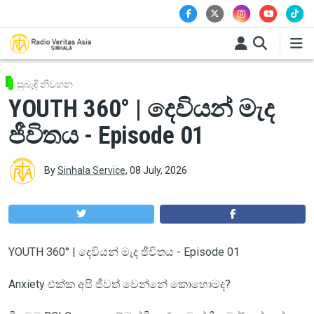
Skip to main content
සුබැඳි නිවහන
YOUTH 360° | දෙවියන් මැද
ජීවිතය - Episode 01
By
Sinhala Service
,
08 July, 2026
YOUTH 360° | දෙවියන් මැද ජීවිතය - Episode 01
Anxiety එක්ක අපි ජීවත් වෙන්නේ කොහොමද?