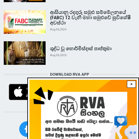
ආසියානු රදගුරු සමුළු සම්මේලනයේ
(FABC) 12 වැනි මහා සමුළුවේ සුවිශේෂී
අවස්ථා
Aug 06, 2026
ශුද්ධ වූ හොර්මිස්දාස් පාප්තුමා
Aug 06, 2026
DOWNLOAD RVA APP
×
STAY CONNECTED WITH US!