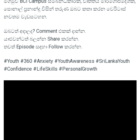
මීගමුව BCI Campus සම්බන්ධිකාරක, වෘත්තීය මාර්ගෝපදේශක,
සොනාල් ප්‍රනාන්දු විසින් තරුණ ඔබට කතා කරන වෙරිටාස්
නවතම වැඩසටහන.
ඔබටත් අදාලද? Comment එකක් දාන්න.
යාළුවන්ටත් බලන්න Share කරන්න.
තවත් Episode සඳහා Follow කරන්න.
#Youth #360 #Anxiety #YouthAwareness #SriLankaYouth
#Confidence #LifeSkills #PersonalGrowth