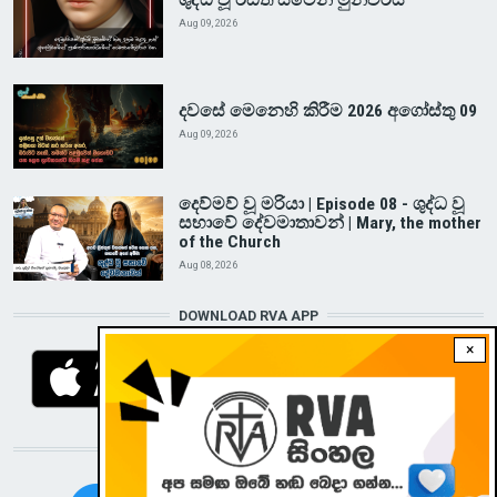
ශුද්ධ වූ ඊඩිත් ස්ටේන් මුනිවරිය
Aug 09, 2026
දවසේ මෙනෙහි කිරීම 2026 අගෝස්තු 09
Aug 09, 2026
දෙව්මව් වූ මරියා | Episode 08 - ශුද්ධ වූ
සභාවේ දේවමාතාවන් | Mary, the mother
of the Church
Aug 08, 2026
DOWNLOAD RVA APP
×
STAY CONNECTED WITH US!