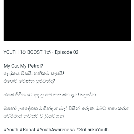
YOUTH 1ට BOOST 1ක් - Episode 02
My Car, My Petrol?
ලෝකය විසයි; තනිකම සැපයි!
එහෙම වෙන්න පුළුවන්ද?
ඔබේ ජීවිතයට අදාල මේ කතාබහ දැන් බලන්න.
මනෝ උපදේශක මහින්ද නාමල් විසින් තරුණ ඔබට කතා කරන
වෙරිටාස් නවතම වැඩසටහන
#Youth #Boost #YouthAwareness #SriLankaYouth