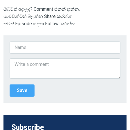
ඔබටත් අදාලද? Comment එකක් දාන්න.
යාළුවන්ටත් බලන්න Share කරන්න.
තවත් Episode සඳහා Follow කරන්න.
Subscribe