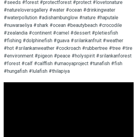
#seeds #forest #protectforest #protect #lovetonature
#natureloversgallery #water #ocean #drinkingwater
#waterpollution #adishambunglow #nature #haputale
#nuwaraeliya #shark #ocean #beautybeach #crocodile
#zealandia #continent #camel #dessert #pletiesfish
#fishing #dolphinefish #guava #srilankanfruit #weather
#hot #srilankanweather #cockroach #rubbertree #tree #tire
#environment #pigeon #peace #holyspirit #srilankanforest
#forest #calf #calffish #umaoyaproject #tunafish #fish
#hungafish #lulafish #thilapiya