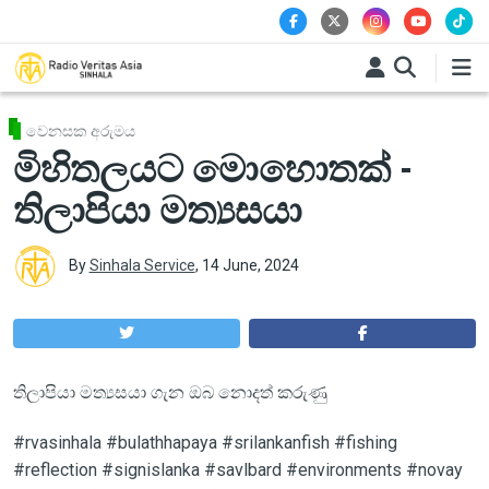
Skip to main content
වෙනසක අරුමය
මිහිතලයට මොහොතක් -
තිලාපියා මත්‍යසයා
By
Sinhala Service
,
14 June, 2024
තිලාපියා මත්‍යසයා ගැන ඔබ නොදත් කරුණු
#rvasinhala #bulathhapaya #srilankanfish #fishing
#reflection #signislanka #savlbard #environments #novay