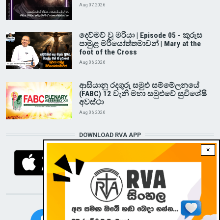
Aug 07, 2026
දෙව්මව් වූ මරියා | Episode 05 - කුරුස
පාමුළ මරියෝත්තමාවන් | Mary at the
foot of the Cross
Aug 06, 2026
ආසියානු රදගුරු සමුළු සම්මේලනයේ
(FABC) 12 වැනි මහා සමුළුවේ සුවිශේෂී
අවස්ථා
Aug 06, 2026
DOWNLOAD RVA APP
×
STAY CONNECTED WITH US!