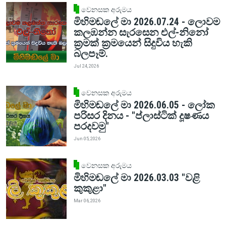
වෙනසක අරුමය
මිහිමඬලේ මා 2026.07.24 - ලොවම
කලඹන්න සැරසෙන එල්-නිනෝ
ක්‍රමක් ක්‍රමයෙන් සිදුවිය හැකි
බලපෑම්.
Jul 24, 2026
වෙනසක අරුමය
මිහිමඬලේ මා 2026.06.05 - ලෝක
පරිසර දිනය - "ප්ලාස්ටික් දූෂණය
පරදවමු"
Jun 05, 2026
වෙනසක අරුමය
මිහිමඬලේ මා 2026.03.03 "වළි
කුකුළා"
Mar 06, 2026