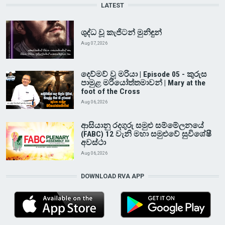
LATEST
ශුද්ධ වූ කැජිටන් මුනිඳුන්
Aug 07, 2026
දෙව්මව් වූ මරියා | Episode 05 - කුරුස
පාමුළ මරියෝත්තමාවන් | Mary at the
foot of the Cross
Aug 06, 2026
ආසියානු රදගුරු සමුළු සම්මේලනයේ
(FABC) 12 වැනි මහා සමුළුවේ සුවිශේෂී
අවස්ථා
Aug 06, 2026
DOWNLOAD RVA APP