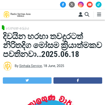
Skip to main content
වෙනසක අරුමය
දිවයින හරහා තවදුරටත්
නිරිතදිග මෝසම ක්‍රියාත්මකව
පවතිනවා..2025.06.18
By
Sinhala Service
,
18 June, 2025