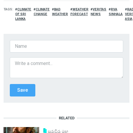
TAGS
CLIMATE
CLIMATE
BAD
WEATHER
VERITAS
RVA
RA
OF SRI
CHANGE
WEATHER
FORECAST
NEWS
SINHALA
VERI
LANKA
ASIA
RELATED
සුරුවිරු මඟ