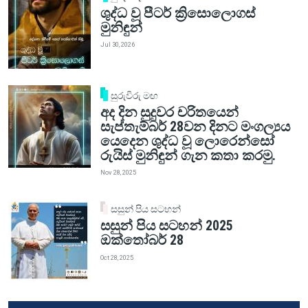
ශුද්ධ වූ පීටර් ක්‍රිසොලොගස්
මුනිඳුන්
Jul 30, 2026
සුරුවිරු මඟ
අද දින සුදුවර චරිතයෙන්
සැප්තැම්බර් 28වන දිනට මංගල්‍යය
යෙදෙන ශුද්ධ වූ ලොරෙන්සෝ
රුයිස් මුනිඳුන් ගැන කතා කරමු.
Nov 28, 2025
සසුන් පිය සටහන්
සසුන් පිය සටහන් 2025
ඔක්තෝබර් 28
Oct 28, 2025