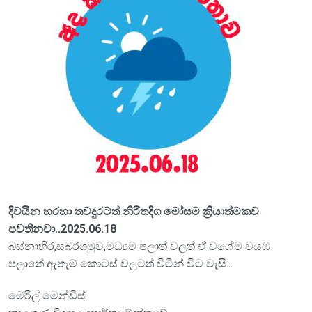
දිවයින හරහා තවදුරටත් නිරිතදිග මෝසම ක්‍රියාත්මකව
පවතිනවා..2025.06.18
බස්නාහිර,සබරගමුව,මධ්‍යම පලාත් වලත් ඒ වගේම වයඹ
පලාතේ ඇතැම් කොටස් වලටත් විටින් විට වැසි...
මෙරිල් මෙන්ඩිස්