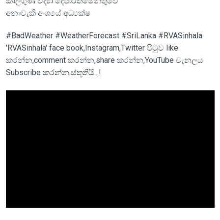
කාලගුණ විද්‍යා දෙපාර්තමේන්තුවේ
අනාවැකි අංශයේ අධ්‍යක්ෂ
#BadWeather #WeatherForecast #SriLanka #RVASinhala
'RVASinhala' face book,Instagram,Twitter පිටුව like
කරන්න,comment කරන්න,share කරන්න,YouTube චැනලය
Subscribe කරන්න.ස්තූතියි...!