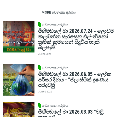
MORE වෙනසක අරුමය
වෙනසක අරුමය
මිහිමඬලේ මා 2026.07.24 - ලොවම
කලඹන්න සැරසෙන එල්-නිනෝ
ක්‍රමක් ක්‍රමයෙන් සිදුවිය හැකි
බලපෑම්.
Jul 24, 2026
වෙනසක අරුමය
මිහිමඬලේ මා 2026.06.05 - ලෝක
පරිසර දිනය - "ප්ලාස්ටික් දූෂණය
පරදවමු"
Jun 05, 2026
වෙනසක අරුමය
මිහිමඬලේ මා 2026.03.03 "වළි