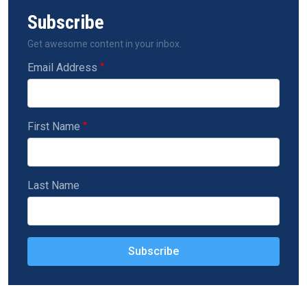
Subscribe
Get awesome content in your inbox.
Email Address
First Name
Last Name