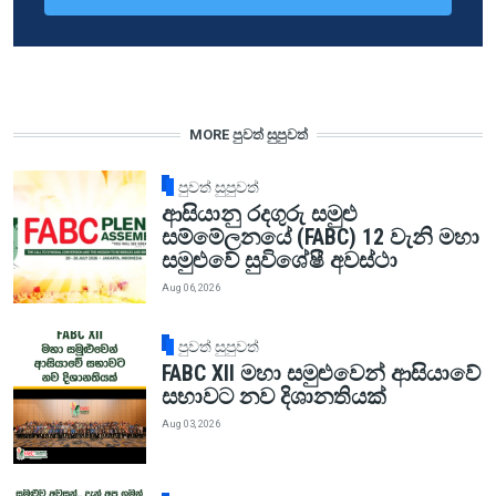
MORE පුවත් සුපුවත්
පුවත් සුපුවත්
ආසියානු රදගුරු සමුළු
සම්මේලනයේ (FABC) 12 වැනි මහා
සමුළුවේ සුවිශේෂී අවස්ථා
Aug 06, 2026
පුවත් සුපුවත්
FABC XII මහා සමුළුවෙන් ආසියාවේ
සභාවට නව දිශානතියක්
Aug 03, 2026