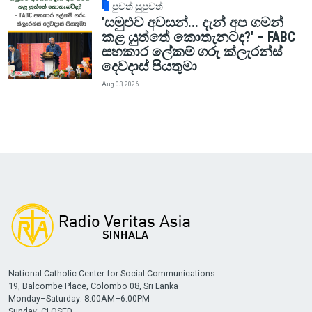
පුවත් සුපුවත්
'සමුළුව අවසන්... දැන් අප ගමන්
කළ යුත්තේ කොතැනටද?' – FABC
සහකාර ලේකම් ගරු ක්ලැරන්ස්
දෙවදාස් පියතුමා
Aug 03, 2026
National Catholic Center for Social Communications
19, Balcombe Place, Colombo 08, Sri Lanka
Monday–Saturday: 8:00AM–6:00PM
Sunday: CLOSED