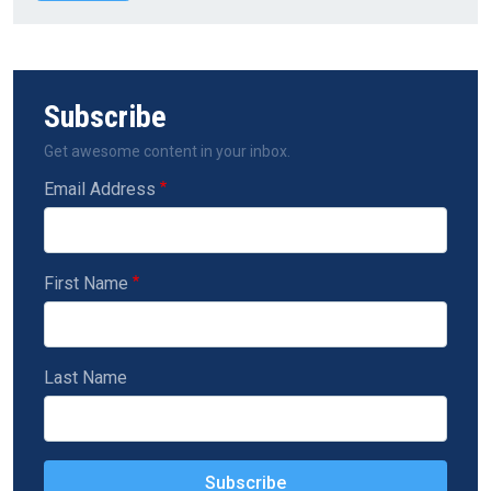
Subscribe
Get awesome content in your inbox.
Email Address
First Name
Last Name