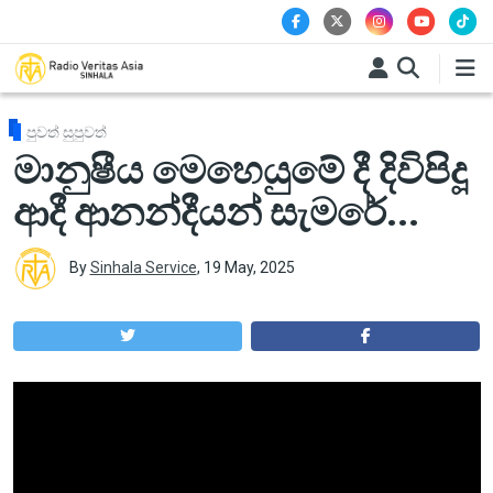
Skip to main content
පුවත් සුපුවත්
මානුෂීය මෙහෙයුමේ දී දිවිපිදූ
ආදී ආනන්දීයන් සැමරේ...
By
Sinhala Service
,
19 May, 2025