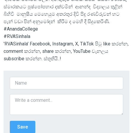
ස්මාරකයට පුෂ්පෝපහාර දක්වමින් ආනන්ද විද්‍යාලය තුළින්
බිහිවී මානුෂීය මෙහෙයුම අතරතුර දිවි පිදූ රණවිරුවන් හට
පැන් වඩා පින් අනුමෝදන් කිරීම ද මෙහි දී සිදුකෙරිණි.
#AnandaCollege
#RVASinhala
'RVASinhala' Facebook, Instagram, X, TikTok පිටු like කරන්න,
comment කරන්න, share කරන්න, YouTube චැනලය
subscribe කරන්න. ස්තූතියි..!