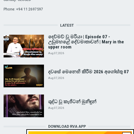
Phone: +94 11 2697597
LATEST
දෙව්මව් වූ මරියා | Episode 07 -
උඩුමහළේ දේවමාතාවන් | Mary in the
upper room
Aug 07, 2026
දවසේ මෙනෙහි කිරීම 2026 අගෝස්තු 07
Aug 07, 2026
ශුද්ධ වූ කැජිටන් මුනිඳුන්
Aug 07, 2026
DOWNLOAD RVA APP