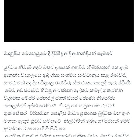
මානුෂීය මෙහෙයුමේ දී දිවිපිදූ ආදී ආනන්දීයන් සැමරේ...
යුද්ධය නිමාවී අදට වසර දාසයක් ගතවීම නිමිත්තෙන් කොළඹ
ආනන්ද විද්‍යාලයේ ආදි ශිෂ්‍ය සංගමය සංවිධානය කළ රණවිරු
සැමරුමක් අද දින විද්‍යාල රණවිරු ස්මාරකය අසලදී පැවැත්විණි.
මෙම අවස්ථාවට හිටපු ආරක්ෂක ලේකම් කමල් ගුණරත්න
විශ්‍රාමික මේජර් ජෙනරල් ජගත් ඩයස් ජ්‍යෙෂ්ඨ නියෝජ්‍ය
පොලිස්පති අජිත් රෝහණ හිටපු මාධ්‍ය ප්‍රකාශක රුවන්
ගුණසේකර වර්තමාන පොලිස් මාධ්‍ය ප්‍රකාශක බුද්ධික මනතුංග
මහතා ඇතුළු ත්‍රිවිධ හමුදාවේ නිලධාරීන් බොහෝ පිරිසක් මෙම
අවස්ථාවට සහභාගි වී සිටියහ.
ආගමික වතාවත් වලින් අනතුරුව ජාතික ධජය ඔසවා රණවිරු