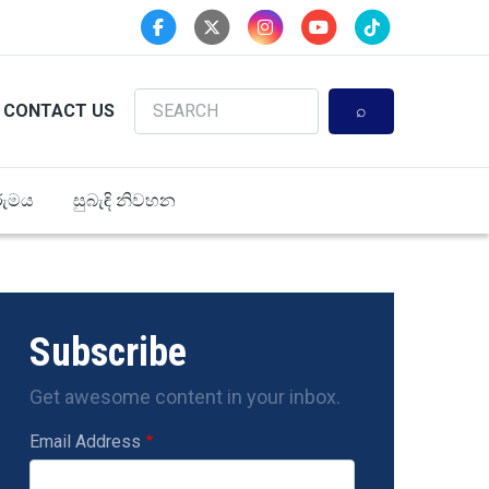
Search
CONTACT US
ුමය
සුබැඳි නිවහන
Subscribe
Get awesome content in your inbox.
Email Address