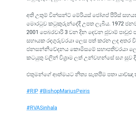
අති උතුම් වින්සන්ට් මේරියස් ජෝශප් පීරිස් සහ
මොරටුව කටුකුරුන්දේදී උපත ලැබීය. 1972 ජනවා
2001 පෙබරවාරි 3 වන දින දෙවන ජුවාම් පාවුළු
සහායක රදගුරුවරයා ලෙස පත් කරන ලද අතර වි
ජනසන්නිවේදනය කොමිසමේ සභාපතිවරයා ලෙසද ස
කටයුතු වලින් විශ්‍රාම ලත් උන්වහන්සේ සග සුව ද
එතුමන්ගේ ආත්මයට නිත්‍ය සැතපීම පතා යාච්ඤා 
#RIP
#BishopMariusPeiris
#RVASinhala