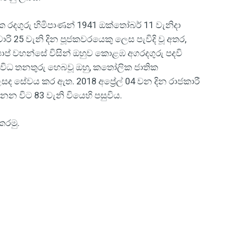
යක රදගුරු හිමිපාණන් 1941 ඔක්තෝබර් 11 වැනිදා
රි 25 වැනි දින පූජකවරයෙකු ලෙස පැවිදි වූ අතර,
 පාප් වහන්සේ විසින් ඔහුව කොළඹ අගරදගුරු පදවි
විධ තනතුරු හෙබවූ ඔහු, කතෝලික ජාතික
ේවය කර ඇත. 2018 අප්‍රේල් 04 වන දින රාජකාරී
ිනන විට 83 වැනි වියෙහි පසුවිය.
කරමු.