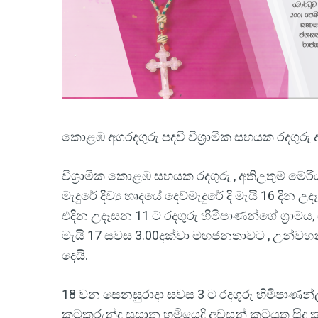
කොළඹ අගරදගුරු පදවි විශ්‍රාමික සහයක රදගුරු අත
විශ්‍රාමික කොළඹ සහයක රදගුරු , අතිඋතුම් මේර
මැදුරේ දිව්‍ය හෘදයේ දෙව්මැදුරේ දි මැයි 16 දින
එදින උදෑසන 11 ට රදගුරු හිමිපාණන්ගේ ග්‍රාමය
මැයි 17 සවස 3.00දක්වා මහජනතාවට , උන්වහ
දෙයි.
18 වන සෙනසුරාදා සවස 3 ට රදගුරු හිමිපාණන්
කටුකුරුන්ද සුසාන භුමියෙදි අවසන් කටයුතු සිදු 