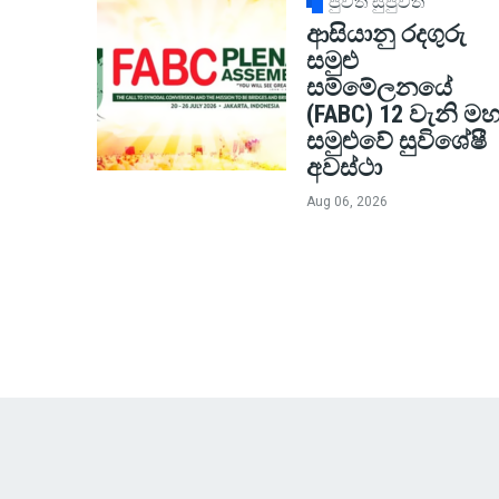
පුවත් සුපුවත්
ආසියානු රදගුරු
සමුළු
සම්මේලනයේ
(FABC) 12 වැනි මහ
සමුළුවේ සුවිශේෂී
අවස්ථා
Aug 06, 2026