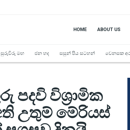
HOME
ABOUT US
සුරුවිරු මඟ
ජන හද
සසුන් පිය සටහන්
වෙනසක අර
පදවි විශ්‍රාමික
ි උතුම් මේරියස්
් සගසුව දිනයි.