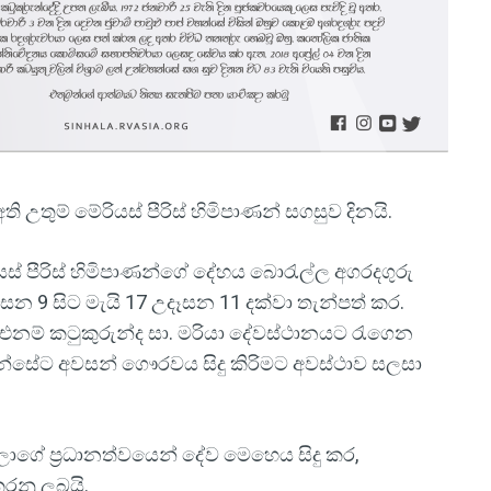
ි උතුම් මේරියස් පීරිස් හිමිපාණන් සගසුව දිනයි.
ියස් පීරිස් හිමිපාණන්ගේ දේහය බොරැල්ල අගරදගුරු
 උදෑසන 9 සිට මැයි 17 උදෑසන 11 දක්වා තැන්පත් කර.
, එනම් කටුකුරුන්ද සා. මරියා දේවස්ථානයට රැගෙන
න්සේට අවසන් ගෞරවය සිදු කිරිමට අවස්ථාව සලසා
ලාගේ ප්‍රධානත්වයෙන් දේව මෙහෙය සිදු කර,
කරනු ලබයි.