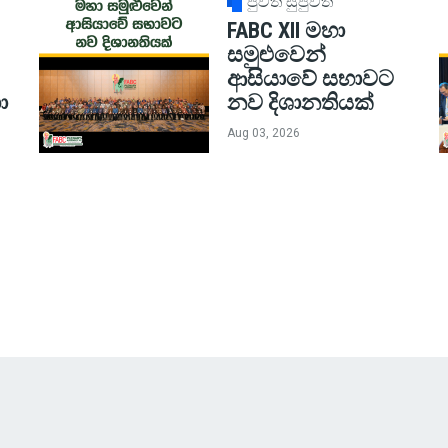
පුවත් සුපුවත්
FABC XII මහා
සමුළුවෙන්
ආසියාවේ සභාවට
ා
නව දිශානතියක්
Aug 03, 2026