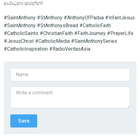
ආරාධනා කරන්න!
#SaintAnthony #StAnthony #AnthonyOfPadua #InfantJesus
#SaintAnthony #StAnthonysBread #CatholicFaith
#CatholicSaints #ChristianFaith #FaithJourney #PrayerLife
#JesusChrist #CatholicMedia #SaintAnthonySeries
#CatholicInspiration #RadioVeritasAsia