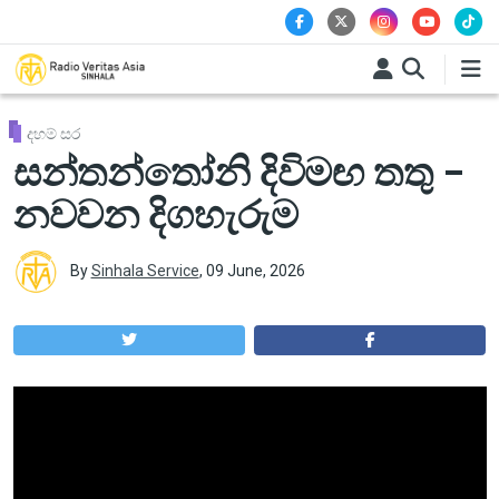
Skip to main content
දහම් සර
සන්තන්තෝනි දිවිමඟ තතු –
නවවන දිගහැරුම
By
Sinhala Service
,
09 June, 2026