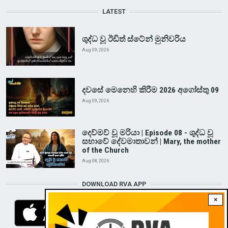
LATEST
ශුද්ධ වූ ඊඩිත් ස්ටේන් මුනිවරිය
Aug 09, 2026
දවසේ මෙනෙහි කිරීම 2026 අගෝස්තු 09
Aug 09, 2026
දෙව්මව් වූ මරියා | Episode 08 - ශුද්ධ වූ
සභාවේ දේවමාතාවන් | Mary, the mother
of the Church
Aug 08, 2026
DOWNLOAD RVA APP
×