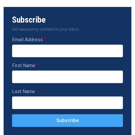
Subscribe
Get awesome content in your inbox.
Email Address
First Name
Last Name