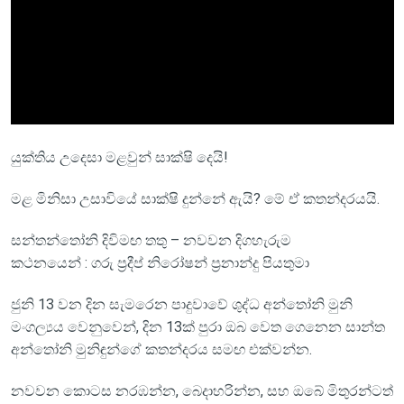
යුක්තිය උදෙසා මළවුන් සාක්ෂි දෙයි!
මළ මිනිසා උසාවියේ සාක්ෂි දුන්නේ ඇයි? මේ ඒ කතන්දරයයි.
සන්තන්තෝනි දිවිමඟ තතු – නවවන දිගහැරුම
කථනයෙන් : ගරු ප්‍රදීප් නිරෝෂන් ප්‍රනාන්දු පියතුමා
ජුනි 13 වන දින සැමරෙන පාදුවාවේ ශුද්ධ අන්තෝනි මුනි
මංගල්‍යය වෙනුවෙන්, දින 13ක් පුරා ඔබ වෙත ගෙනෙන සාන්ත
අන්තෝනි මුනිඳුන්ගේ කතන්දරය සමඟ එක්වන්න.
නවවන කොටස නරඹන්න, බෙදාහරින්න, සහ ඔබේ මිතුරන්ටත්