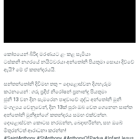
කෝපයෙන් බිරිඳ මරණයට ළං කළ සැමියා
ටස්කනි නගරයේ නයිට්වරයා අන්තෝනි පියතුමා සොයා දිව්වේ
ඇයි? මේ ඒ කතන්දරයයි.
සන්තන්තෝනි දිවිමඟ තතු – දොළොස්වන දිගහැරුම
කථනයෙන් : ගරු ප්‍රදීප් නිරෝෂන් ප්‍රනාන්දු පියතුමා
ජුනි 13 වන දින සැමරෙන පාදුවාවේ ශුද්ධ අන්තෝනි මුනි
මංගල්‍යය වෙනුවෙන්, දින 13ක් පුරා ඔබ වෙත ගෙනෙන සාන්ත
අන්තෝනි මුනිඳුන්ගේ කතන්දරය සමඟ එක්වන්න.
දොළොස්වන කොටස නරඹන්න, බෙදාහරින්න, සහ ඔබේ
මිතුරන්ටත් ආරාධනා කරන්න!
#SaintAnthony #StAnthony #AnthonyOfPadua #InfantJesus