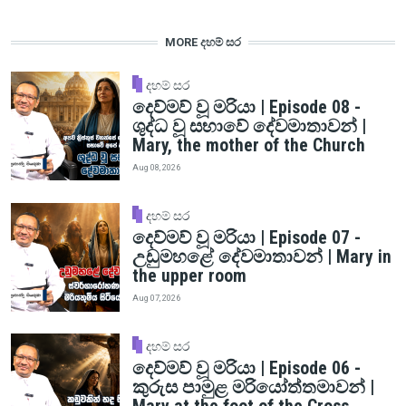
MORE දහම් සර
දහම් සර
දෙව්මව් වූ මරියා | Episode 08 -
ශුද්ධ වූ සභාවේ දේවමාතාවන් |
Mary, the mother of the Church
Aug 08, 2026
දහම් සර
දෙව්මව් වූ මරියා | Episode 07 -
උඩුමහළේ දේවමාතාවන් | Mary in
the upper room
Aug 07, 2026
දහම් සර
දෙව්මව් වූ මරියා | Episode 06 -
කුරුස පාමුළ මරියෝත්තමාවන් |