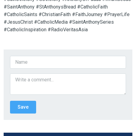
#SaintAnthony #StAnthonysBread #CatholicFaith
#CatholicSaints #ChristianFaith #FaithJourney #PrayerLife
#JesusChrist #CatholicMedia #SaintAnthonySeries
#CatholicInspiration #RadioVeritasAsia