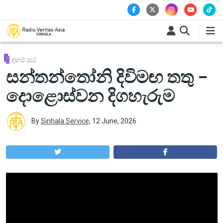
Skip to main content
දහම් සර
සන්තන්තෝනි දිවිමඟ තතු –
දොළොස්වන දිගහැරුම
By
Sinhala Service
,
12 June, 2026