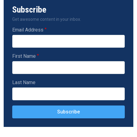
Subscribe
Get awesome content in your inbox.
Email Address
First Name
Last Name