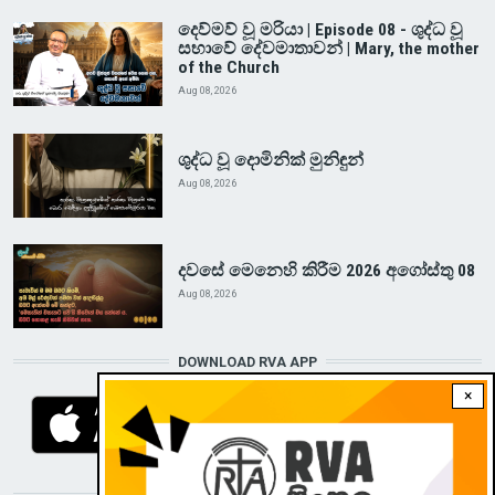
දෙව්මව් වූ මරියා | Episode 08 - ශුද්ධ වූ
සභාවේ දේවමාතාවන් | Mary, the mother
of the Church
Aug 08, 2026
ශුද්ධ වූ දොමිනික් මුනිඳුන්
Aug 08, 2026
දවසේ මෙනෙහි කිරීම 2026 අගෝස්තු 08
Aug 08, 2026
DOWNLOAD RVA APP
×