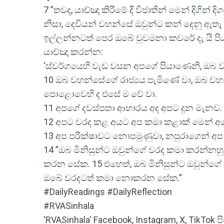
7 ”තවද, යාච්ඤා කිරීමේ දී විජාතීන් මෙන් දිග
නිසා, දෙවියන් වහන්සේ ඔවුන්ට කන් දෙනු ඇතැ 
ඉල්ලන්නටත් පෙර ඔබේ වුවමනා කවරේ දැ යි ප
යාච්ඤා කරන්න:
‘ස්වර්ගයෙහි වැඩ වසන අපගේ පියාණෙනි, ඔ
10 ඔබ වහන්සේගේ රාජ්‍යය පැමිණේ වා, ඔබ වහන
පොළොවෙහි ද එසේ ම වේ වා.
11 අපගේ දවස්පතා ආහාරය අද අපට දුන මැනව.
12 අපට වරද කළ අයට අප කමා කළාක් මෙන් අ
13 අප පරීක්ෂාවට නොපමුණුවා, නපුරාගෙන් අප 
14 ”ඔබ මිනිසුන්ට ඔවුන්ගේ වරද කමා කරන්නහු
කරන සේක. 15 එහෙත්, ඔබ මිනිසුන්ට ඔවුන්ග
ඔබේ වරදටත් කමා නොකරන සේක.”
#DailyReadings #DailyReflection
#RVASinhala
'RVASinhala' Facebook, Instagram, X, TikTok