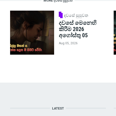
MORE දවසේ සුපුවත
දවසේ සුපුවත
දවසේ මෙනෙහි
කිරීම 2026
අගෝස්තු 05
Aug 05, 2026
LATEST