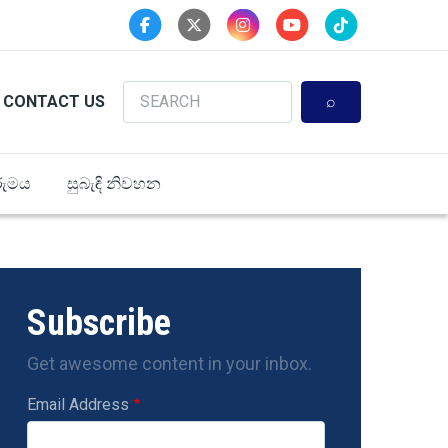
Search
CONTACT US
ුමය
සුබැඳි නිවහන
Subscribe
Get awesome content in your inbox.
Email Address