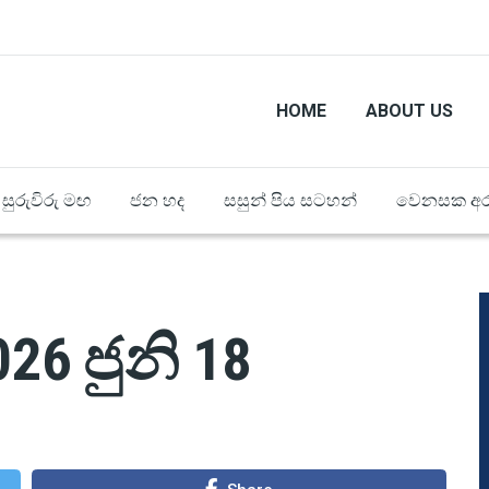
HOME
ABOUT US
සුරුවිරු මඟ
ජන හද
සසුන් පිය සටහන්
වෙනසක අර
26 ජුනි 18