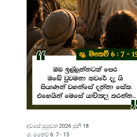
දවසේ සුපුවත 2026 ජුනි 18
ශු. මතෙව් 6: 7 - 15