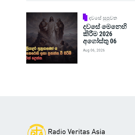
දවසේ සුපුවත
දවසේ මෙනෙහි
කිරීම 2026
අගෝස්තු 06
Aug 06, 2026