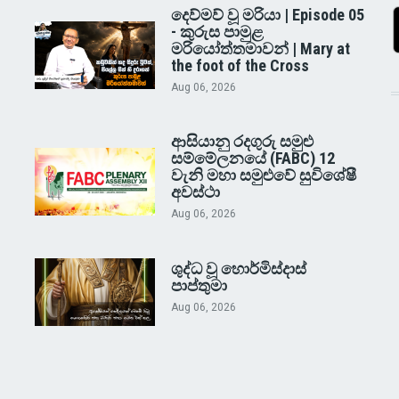
දෙව්මව් වූ මරියා | Episode 05
- කුරුස පාමුළ
මරියෝත්තමාවන් | Mary at
the foot of the Cross
Aug 06, 2026
ආසියානු රදගුරු සමුළු
සම්මේලනයේ (FABC) 12
වැනි මහා සමුළුවේ සුවිශේෂී
අවස්ථා
Aug 06, 2026
ශුද්ධ වූ හොර්මිස්දාස්
පාප්තුමා
Aug 06, 2026