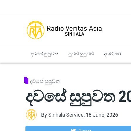
Skip to main content
දවසේ සුපුවත
පුවත් සුපුවත්
දහම් සර
දවසේ සුපුවත
දවසේ සුපුවත 20
By
Sinhala Service
,
18 June, 2026