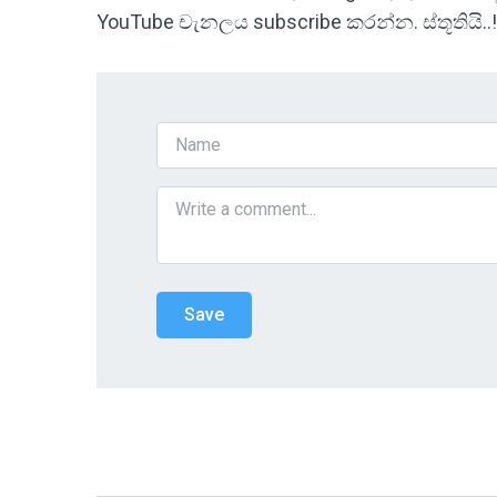
YouTube චැනලය subscribe කරන්න. ස්තූතියි..!