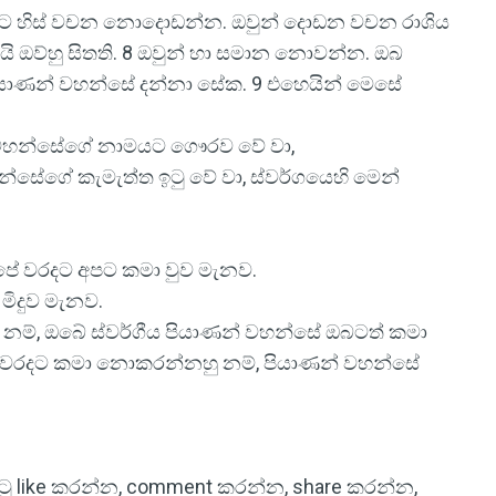
ින් දිගට හිස් වචන නොදොඩන්න. ඔවුන් දොඩන වචන රාශිය
යි ඔව්හු සිතති. 8 ඔවුන් හා සමාන නොවන්න. ඔබ
ියාණන් වහන්සේ දන්නා සේක. 9 එහෙයින් මෙසේ
බ වහන්සේගේ නාමයට ගෞරව වේ වා,
්සේගේ කැමැත්ත ඉටු වේ වා, ස්වර්ගයෙහි මෙන්
පේ වරදට අපට කමා වුව මැනව.
මිදුව මැනව.
 නම්, ඔබේ ස්වර්ගීය පියාණන් වහන්සේ ඔබටත් කමා
ේ වරදට කමා නොකරන්නහු නම්, පියාණන් වහන්සේ
 පිටු like කරන්න, comment කරන්න, share කරන්න,