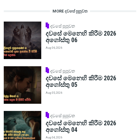
MORE දවසේ සුපුවත
දවසේ සුපුවත
දවසේ මෙනෙහි කිරීම 2026
අගෝස්තු 06
Aug 06, 2026
දවසේ සුපුවත
දවසේ මෙනෙහි කිරීම 2026
අගෝස්තු 05
Aug 05, 2026
දවසේ සුපුවත
දවසේ මෙනෙහි කිරීම 2026
අගෝස්තු 04
Aug 04, 2026