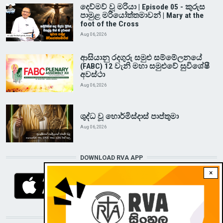
දෙව්මව් වූ මරියා | Episode 05 - කුරුස
පාමුළ මරියෝත්තමාවන් | Mary at the
foot of the Cross
Aug 06, 2026
ආසියානු රදගුරු සමුළු සම්මේලනයේ
(FABC) 12 වැනි මහා සමුළුවේ සුවිශේෂී
අවස්ථා
Aug 06, 2026
ශුද්ධ වූ හොර්මිස්දාස් පාප්තුමා
Aug 06, 2026
DOWNLOAD RVA APP
×
STAY CONNECTED WITH US!