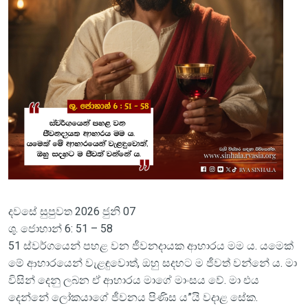
දවසේ සුපුවත 2026 ජුනි 07
ශු. ජොහාන් 6: 51 – 58
51 ස්වර්ගයෙන් පහළ වන ජීවනදායක ආහාරය මම ය. යමෙක්
මේ ආහාරයෙන් වැළඳුවොත්, ඔහු සදහට ම ජීවත් වන්නේ ය. මා
විසින් දෙනු ලබන ඒ ආහාරය මාගේ මාංසය වේ. මා එය
දෙන්නේ ලෝකයාගේ ජීවනය පිණිස ය”යි වදාළ සේක.