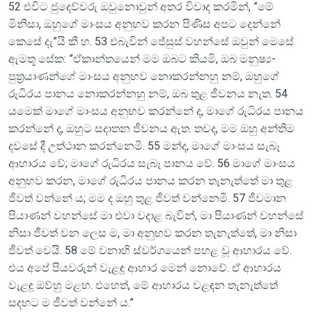
52 එවිට ජුදෙව්වරු ඔවුනොවුන් අතර විවාද කරමින්, ”මේ
මිනිසා, ඔහුගේ මාංසය අනුභව කරන පිණිස අපට දෙන්නේ
කෙසේ දැ”යි කී හ. 53 එබැවින් ජේසුස් වහන්සේ ඔවුන් මෙසේ
ඇමතූ සේක: ”ඒකාන්තයෙන් මම ඔබට කියමි, ඔබ මනුෂ්‍ය-
පුත්‍රයාණන්ගේ මාංසය අනුභව නොකරන්නහු නම්, ඔහුගේ
රුධිරය පානය නොකරන්නහු නම්, ඔබ තුළ ජීවනය නැත. 54
යමෙක් මාගේ මාංසය අනුභව කරන්නේ ද, මාගේ රුධිරය පානය
කරන්නේ ද, ඔහුට සදාතන ජීවනය ඇත. තවද, මම ඔහු අන්තිම
දවසේ දී උත්ථාන කරන්නෙමි. 55 මන්ද, මාගේ මාංසය සැබෑ
ආහාරය වේ; මාගේ රුධිරය සැබෑ පානය වේ. 56 මාගේ මාංසය
අනුභව කරන, මාගේ රුධිරය පානය කරන තැනැත්තේ මා තුළ
ජීවත් වන්නේ ය; මම ද ඔහු තුළ ජීවත් වන්නෙමි. 57 ජීවමාන
පියාණන් වහන්සේ මා එවා වදාළ බැවින්, මා පියාණන් වහන්සේ
නිසා ජීවත් වන ලෙස ම, මා අනුභව කරන තැනැත්තේ, මා නිසා
ජීවත් වෙයි. 58 මේ වනාහි ස්වර්ගයෙන් පහළ වූ ආහාරය වේ.
එය අපේ පියවරුන් වැළඳූ ආහාර මෙන් නොවේ. ඒ ආහාරය
වැළඳූ ඔව්හු මළහ. එහෙත්, මේ ආහාරය වළඳන තැනැත්තේ
සදහට ම ජීවත් වන්නේ ය.”