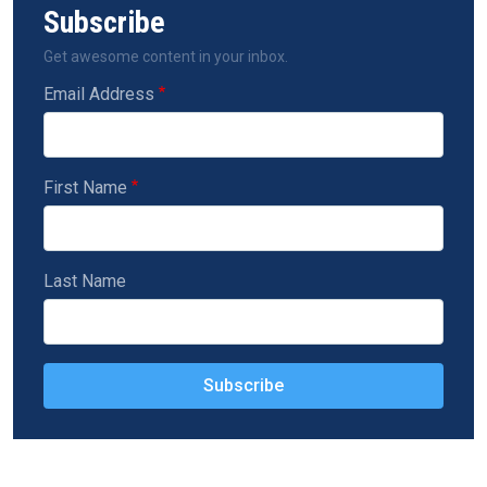
Subscribe
Get awesome content in your inbox.
Email Address
First Name
Last Name