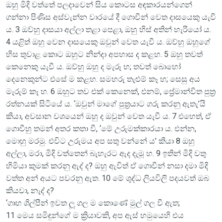
ඔහු මිදි වත්තේ පලදාවෙන් සිය කොටස අඳකාරයන්ගෙන්
ගන්නා පිණිස අස්වැන්න වාරයේ දී ගොවීන් වෙත දාසයෙකු යැවී
ය. 3 ඔව්හු දාසයා අල්ලා තළා පෙළා, ඔහු හිස් අතින් හැරියෝ ය.
4 යළිත් ඔහු වෙන දාසයෙකු ඔවුන් වෙත යැවී ය. ඔව්හු ඔහුගේ
හිස තුවාළ කොට ඔහුට නින්දා අපහාස ද කළහ. 5 ඔහු තවත්
කෙනෙකු යැවී ය. ඔව්හු ඔහු ද මැරූ හ; තවත් බොහෝ
දෙනෙකුන්ට එසේ ම කළහ. සමහරු තැළුම් කෑ හ; සෙසු අය
මැරුම් කෑ හ. 6 ඔහුට තව එක් කෙනෙක්, එනම්, ප්‍රේමාන්විත පුත්‍ර
රත්නයක් සිටියේ ය. ‘ඔවුන් මාගේ පුත්‍රයාට ගරු කරනු ඇතැ’යි
කියා, අවසාන වශයෙන් ඔහු ද ඔවුන් වෙත යැවී ය. 7 එහෙත්, ඒ
ගොවීහු තමන් අතර කතා වී, ‘මේ උරුමක්කාරයා ය. එන්න,
මොහු මරමු. එවිට උරුමය අප සතු වන්නේ ය’ කියා 8 ඔහු
අල්ලා, මරා, මිදි වත්තෙන් බැහැරට ඇද දැමූ හ. 9 ඉතින් මිදි වතු
හිමියා කුමක් කරනු ඇද් ද? ඔහු ඇවිත් ඒ ගොවීන් නසා දමා මිදි
වත්ත අන් අයට පවරනු ඇත. 10 මේ ශුද්ධ ලියවිලි පදයවත් ඔබ
කියවා, නැද් ද?
‘ගෘහ ශිල්පීන් ඉවත ලූ ගල ම කොණේ මුල් ගල වී ඇත;
11 මෙය සමිඳුන්ගේ ම ක්‍රියාවකි, අප ඇස් හමුයෙහි එය