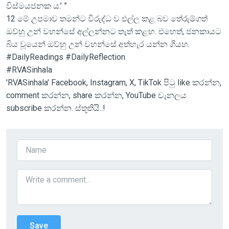
විස්මයජනක ය.’ ”
12 මේ උපමාව තමන්ට විරුද්ධ ව එල්ල කළ බව තේරුම්ගත්
ඔව්හු උන් වහන්සේ අල්ලන්නට තැත් කළහ. එහෙත්, ජනකායට
බිය වූයෙන් ඔව්හු උන් වහන්සේ අත්හැර යන්න ගියහ.
#DailyReadings #DailyReflection
#RVASinhala
'RVASinhala' Facebook, Instagram, X, TikTok පිටු like කරන්න,
comment කරන්න, share කරන්න, YouTube චැනලය
subscribe කරන්න. ස්තූතියි..!