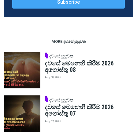
MORE දවසේ සුපුවත
දවසේ සුපුවත
දවසේ මෙනෙහි කිරීම 2026
අගෝස්තු 08
Aug 08, 2026
දවසේ සුපුවත
දවසේ මෙනෙහි කිරීම 2026
අගෝස්තු 07
Aug 07, 2026