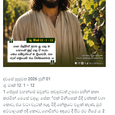
දවසේ සුපුවත 2026 ජුනි 01
ශු. මාක් 12: 1 – 12
1 ජේසුස් වහන්සේ ඔවුන්ට තවදුරටත් උපමා මඟින් කතා
කරමින් මෙසේ වදාළ සේක: ”එක් මිනිසෙක් මිදි වත්තක් වගා
කොට, එය වටා වැටක් බැඳ, මිදි යන්ත්‍රයට වළක් කැණ, මුර
අට්ටාලයක් ඉදි කොට, ගොවීන්ට අඳයට දී පිට රට ගියේ ය. 2