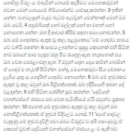
ගොවීහු විරල ය. එබැවින් ගොයම් කැපීමට මෙ‍හෙකරුවන්
එවන මෙ‍න් ගොයමේ හිමියාණන්ට යාච්ඤා කරන්න. 3 ඉතින්
යන්න. වගවලසුන් මැදට බැටළු පැටවුන් යවන්නාක් මෙ‍න් මම
ඔබ යවමි. 4 පසුම්බියක් හෝ මල්ලක් හෝ පා වහන් හෝ
නොගෙන යන්න. මඟ දී ආචාර කිරීම් සඳහා පමා නොවන්න. 5
ඔබ යම් ගෙදරකට ඇතුළු වූ කල, පළමුකොට ‘මේ ගෙදරට සාමය
වේ වා!’යි පතන්න. 6 සාමය ලබන්නට සුදුසු කෙනෙක් එහි සිටිත්
නම් ඔබගේ සාම පැතුම ඔහු පිට රැඳෙනු ඇත. නැතහොත් එය
ඔබ වෙත පෙරළා එනු ඇත. 7 ඔවුන් දෙන දෙය කමින් බොමින්
ඒ ගෙදර ම නැවතී සිටින්න. මන්ද, මෙ‍හෙකරුවා සිය වේතනය
ලැබිය යුතු ය; ගෙදරින් ගෙදරට නොයන්න. 8 ඔබ යම් නුවරකට
ඇතුළු වූ කල ඔවුන් ඔබ පිළිගත්තොත්, ඔබ ඉදිරියෙහි තබන දේ
වළඳන්න. 9 එහි සිටින රෝගීන් සුව කරන්න. ‘දෙවියන්
වහන්සේගේ රාජ්‍යය ඔබ වෙත පැමිණියේ ය’යි ඔවුන්ට ප්‍රකාශ
කරන්න. 10 එහෙත් යම් නුවරකට ඇතුළු වූ කල ඔවුන් ඔබ
නොපිළිගත්තොත්, ඒ නුවර වීදිවලට ගොස්, 11 ‘අපේ පාදවල
වැකුණු මේ නුවර දූවිලි පවා ඔබට විරුද්ධ ව අපි ගසා දමමු; ඒ
කෙසේ වුවත් දෙවියන් වහන්සේගේ රාජ්‍යය ළං ව ඇති බව