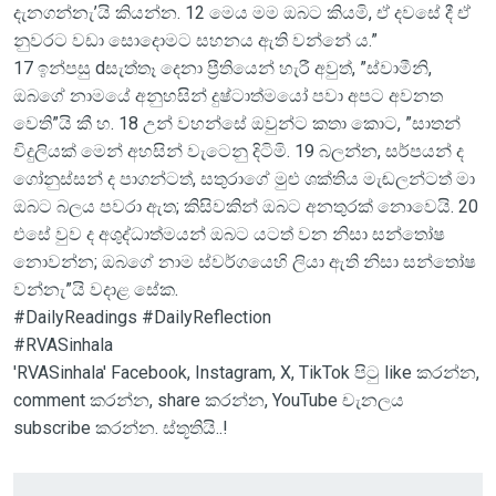
දැනගන්නැ’යි කියන්න. 12 මෙ‍ය මම ඔබට කියමි, ඒ දවසේ දී ඒ
නුවරට වඩා සොදොමට සහනය ඇති වන්නේ ය.”
17 ඉන්පසු dසැත්තෑ දෙනා ප්‍රීතියෙන් හැරී අවුත්, ”ස්වාමීනි,
ඔබගේ නාමයේ අනුහසින් දුෂ්ටාත්මයෝ පවා අපට අවනත
වෙති”යි කී හ. 18 උන් වහන්සේ ඔවුන්ට කතා කොට, ”සාතන්
විදුලියක් මෙ‍න් අහසින් වැටෙනු දිටිමි. 19 බලන්න, සර්පයන් ද
ගෝනුස්සන් ද පාගන්ටත්, සතුරාගේ මුළු ශක්තිය මැඬලන්ටත් මා
ඔබට බලය පවරා ඇත; කිසිවකින් ඔබට අනතුරක් නොවෙයි. 20
එසේ වුව ද අශුද්ධාත්මයන් ඔබට යටත් වන නිසා සන්තෝෂ
නොවන්න; ඔබගේ නාම ස්වර්ගයෙහි ලියා ඇති නිසා සන්තෝෂ
වන්නැ”යි වදාළ සේක.
#DailyReadings #DailyReflection
#RVASinhala
'RVASinhala' Facebook, Instagram, X, TikTok පිටු like කරන්න,
comment කරන්න, share කරන්න, YouTube චැනලය
subscribe කරන්න. ස්තූතියි..!