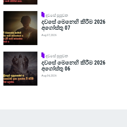
දවසේ සුපුවත
දවසේ මෙනෙහි කිරීම 2026
අගෝස්තු 07
Aug 07, 2026
දවසේ සුපුවත
දවසේ මෙනෙහි කිරීම 2026
අගෝස්තු 06
Aug 06, 2026