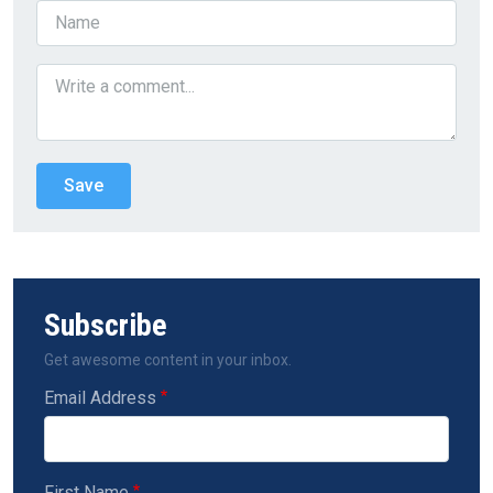
Subscribe
Get awesome content in your inbox.
Email Address
First Name