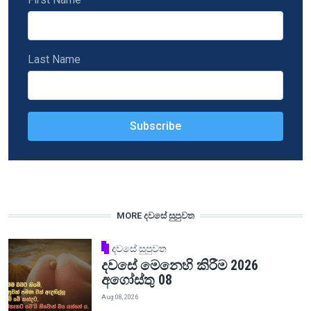
Last Name
MORE දවසේ සුපුවත
දවසේ සුපුවත
දවසේ මෙනෙහි කිරීම 2026
අගෝස්තු 08
Aug 08, 2026