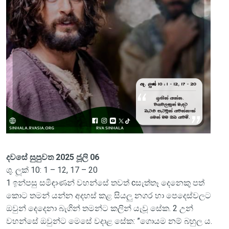
දවසේ සුපුවත 2025 ජූලි 06
ශු. ලූක් 10: 1 – 12, 17 – 20
1 ඉන්පසු සමිඳාණන් වහන්සේ තවත් cසැත්තෑ දෙනෙකු පත්
කොට තමන් යන්න අදහස් කළ සියලු නගර හා පෙදෙස්වලට
ඔවුන් දෙදෙනා බැගින් තමන්ට කලින් යැවූ සේක. 2 උන්
වහන්සේ ඔවුන්ට මෙ‍සේ වදාළ සේක: ”ගොයම නම් බහුල ය.