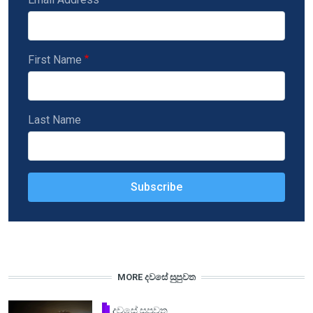
First Name
Last Name
MORE දවසේ සුපුවත
දවසේ සුපුවත