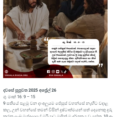
දවසේ සුපුවත 2025 අප්‍රේල් 26
ශු. මාක් 16: 9 – 15
9 සතියේ පළමු වන දා අලුයම ජේසුස් වහන්සේ නැඟිට වදාළ
කල, උන් වහන්සේ තමන් විසින් දුෂ්ටාත්මයන් සත් දෙනෙකු දුරු
කරනු ලැබූ මග්දලායේ මරියාට මුලින් ම දර්ශනය වූ සේක. 10 ඈ