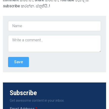
subscribe කරන්න. ස්තූතියි..!
Subscribe
Get awesome content in your inbox.
Email Address