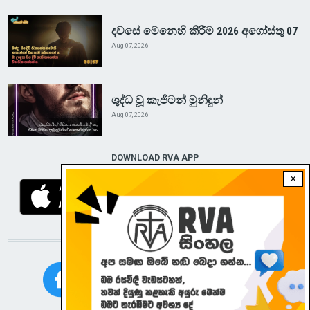
දවසේ මෙනෙහි කිරීම 2026 අගෝස්තු 07
Aug 07, 2026
ශුද්ධ වූ කැජිටන් මුනිඳුන්
Aug 07, 2026
DOWNLOAD RVA APP
×
STAY CONNECTED WITH US!