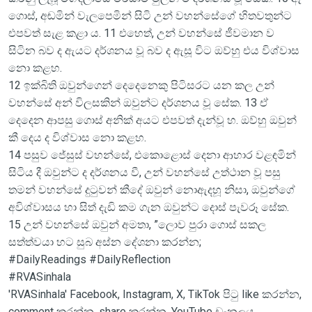
ගොස්, අඬමින් වැලපෙමින් සිටි උන් වහන්සේගේ හිතවතුන්ට
එපවත් සැළ කළා ය. 11 එහෙත්, උන් වහන්සේ ජීවමාන ව
සිටින බව ද ඇයට දර්ශනය වූ බව ද ඇසූ විට ඔව්හු එය විශ්වාස
නො කළහ.
12 ඉක්බිති ඔවුන්ගෙන් දෙදෙනෙකු පිටිසරට යන කල උන්
වහන්සේ අන් විලසකින් ඔවුන්ට දර්ශනය වූ සේක. 13 ඒ
දෙදෙන ආපසු ගොස් අනික් අයට එපවත් දැන්වූ හ. ඔව්හු ඔවුන්
කී දෙය ද විශ්වාස නො කළහ.
14 පසුව ජේසුස් වහන්සේ, එකොළොස් දෙනා ආහාර වළඳමින්
සිටිය දී ඔවුන්ට ද දර්ශනය වී, උන් වහන්සේ උත්ථාන වූ පසු
තමන් වහන්සේ දුටුවන් කීදේ ඔවුන් නොඇදහූ නිසා, ඔවුන්ගේ
අවිශ්වාසය හා සිත් දැඩි කම ගැන ඔවුන්ට දොස් පැවරූ සේක.
15 උන් වහන්සේ ඔවුන් අමතා, ”ලොව පුරා ගොස් සකල
සත්ත්වයා හට සුබ අස්න දේශනා කරන්න;
#DailyReadings #DailyReflection
#RVASinhala
'RVASinhala' Facebook, Instagram, X, TikTok පිටු like කරන්න,
comment කරන්න, share කරන්න, YouTube චැනලය