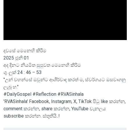
දවසේ මෙනෙහි කිරීම
2025 ජූනි 01
අද දිනට නියමිත සුපුවත මෙනෙහි කිරිම
ශු. ලූක් 24 : 46 – 53
"උන් වහන්සේ ඔවුන්ට ආශීර්වාද කරත් ම, ස්වර්ගයට ඔසවාගනු
ලැබූ හ."
#DailyGospel #Reflection #RVASinhala
'RVASinhala' Facebook, Instagram, X, TikTok පිටු like කරන්න,
comment කරන්න, share කරන්න, YouTube චැනලය
subscribe කරන්න. ස්තූතියි..!