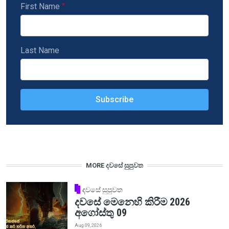
First Name
Last Name
MORE දවසේ සුපුවත
දවසේ සුපුවත
දවසේ මෙනෙහි කිරීම 2026
අගෝස්තු 09
Aug 09, 2026