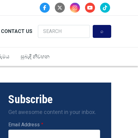
Search
CONTACT US
ුමය
සුබැඳි නිවහන
Subscribe
Get awesome content in your inbox.
Email Address