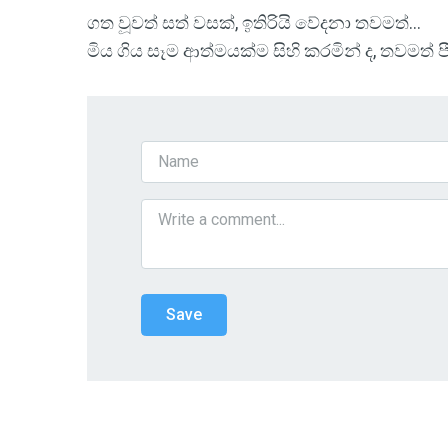
ගත වූවත් සත් වසක්, ඉතිරියි වේදනා තවමත්...
මිය ගිය සෑම ආත්මයක්ම සිහි කරමින් ද, තවමත් පීඩ