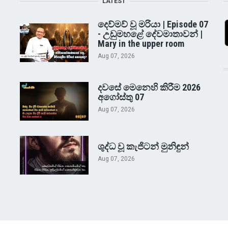
LATEST
දෙව්මව් වූ මරියා | Episode 07
- උඩුමහළේ දේවමාතාවන් |
Mary in the upper room
Aug 07, 2026
දවසේ මෙනෙහි කිරීම 2026
අගෝස්තු 07
Aug 07, 2026
ශුද්ධ වූ කැජිටන් මුනිඳුන්
Aug 07, 2026