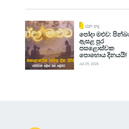
ජන හද
පෝදා මළුව: පින්බ
ඇසළ පුර
පසළොස්වක
පොහොය දිනයයි!
Jul 29, 2026