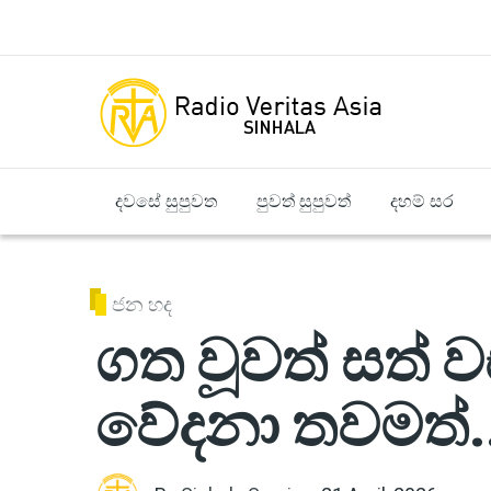
Skip to main content
දවසේ සුපුවත
පුවත් සුපුවත්
දහම් සර
ජන හද
ගත වූවත් සත් වස
වේදනා තවමත්..