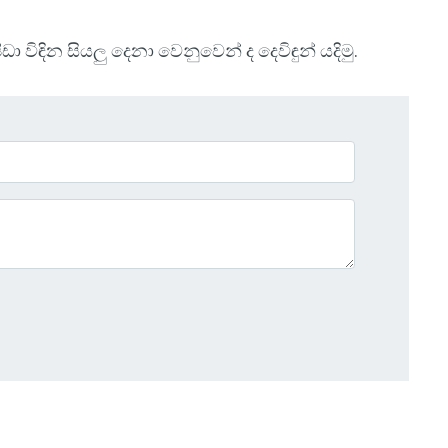
ා විඳින සියලු දෙනා වෙනුවෙන් ද දෙවිඳුන් යදිමු.