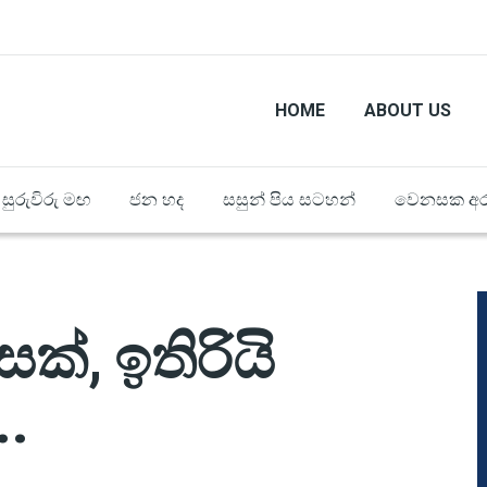
HOME
ABOUT US
සුරුවිරු මඟ
ජන හද
සසුන් පිය සටහන්
වෙනසක අර
ක්, ඉතිරියි
.