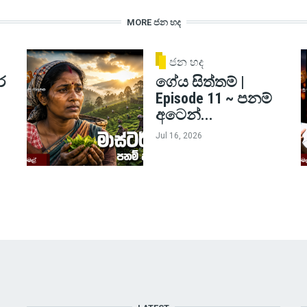
MORE ජන හද
ජන හද
ර
ගේය සිත්තම් |
Episode 11 ~ පනම්
අටෙන්...
Jul 16, 2026