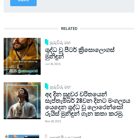
RELATED
සුරුවිරු මඟ
ශුද්ධ වූ පීටර් ක්‍රිසොලොගස්
මුනිඳුන්
Jul 30, 2026
සුරුවිරු මඟ
අද දින සුදුවර චරිතයෙන්
සැප්තැම්බර් 28වන දිනට මංගල්‍යය
යෙදෙන ශුද්ධ වූ ලොරෙන්සෝ
රුයිස් මුනිඳුන් ගැන කතා කරමු.
Nov 28, 2025
සසුන් පිය සටහන්