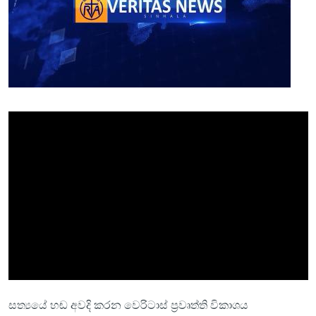
සත්‍යයේ හඬ අවදි කරන වෙරිටාස් ප්‍රවෘත්ති විකාශය