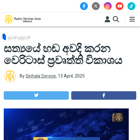
Skip to main content
පුවත් සුපුවත්
සත්‍යයේ හඬ අවදි කරන
වෙරිටාස් ප්‍රවෘත්ති විකාශය
By
Sinhala Service
,
13 April, 2025