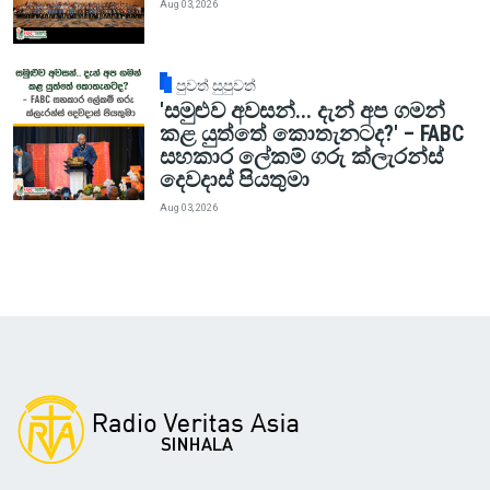
Aug 03, 2026
පුවත් සුපුවත්
'සමුළුව අවසන්... දැන් අප ගමන්
කළ යුත්තේ කොතැනටද?' – FABC
සහකාර ලේකම් ගරු ක්ලැරන්ස්
දෙවදාස් පියතුමා
Aug 03, 2026