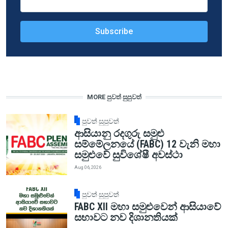
MORE පුවත් සුපුවත්
පුවත් සුපුවත්
ආසියානු රදගුරු සමුළු
සම්මේලනයේ (FABC) 12 වැනි මහා
සමුළුවේ සුවිශේෂී අවස්ථා
Aug 06, 2026
පුවත් සුපුවත්
FABC XII මහා සමුළුවෙන් ආසියාවේ
සභාවට නව දිශානතියක්