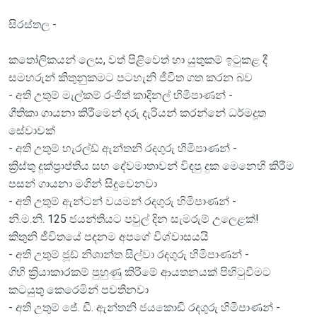
සිරස්තල -
කතෝලිකයන් ලෙස, වත් පිළිවෙත් හා යුතුකම් ඉටුකළ දී
සමහරුන් කිතුනුකමට පටහැනි ජීවිත ගත කරන බව
- අති උතුම් මැල්කම් රංජිත් කාදිනල් හිමිපාණන් -
ගීතිකා ගායනා කිරීමෙන් දරු දැරියන් කරන්නේ ධර්මදූත
සේවාවක්
- අති උතුම් හැරල්ඩ් ඇන්තනි රදගුරු හිමිපාණන් -
ක්‍රිස්තු දුක්ප්‍රාප්තිය සහ දේවමාතාවන් විඳපු දුක මෙනෙහි කිරීම
පසන් ගායනා මගින් සිදුවෙනවා
- අති උතුම් ඇන්ටන් වයමන් රදගුරු හිමිපාණන් -
නි.ම.නි. 125 ජයන්තියට පවුල් දින සැමරුම් උලෙළක්!
කිතුනි ජීවිතයේ පදනම අපගේ විශ්වාසයයි
- අති උතුම් ජූඩ් නිශාන්ත සිල්වා රදගුරු හිමිපාණන් -
ගිහි ක්‍රියාකාරකම් පුහුණු කිරීමේ ආයතනයක් පිහිටුවීමට
කටයුතු කෙරෙමින් පවතිනවා
- අති උතුම් ජේ. ඩී. ඇන්තනි ජයකොඩි රදගුරු හිමිපාණන් -