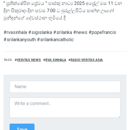
" ප්‍රතික්ෂේපිත ප්‍රේමය " පාස්කු නාට්‍ය 2025 අප්‍රේල් මස 11 වන
දින සිකුරාදා දින සවස 7.00 ට බුරුල්ලපිටිය සාන්ත ඌගෝ
මුනිඳුන්ගේ දේවස්ථාන භූමියේ දී
#rvasinhala #sigislanka #srilanka #news #popefrancis
#srilankanyouth #srilankancatholic
TAGS
VERITAS NEWS
RVA SINHALA
RADIO VERITAS ASIA